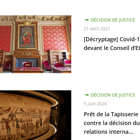
e
tage]
DÉCISION DE JUSTICE
21 avril 2021
[Décryptage] Covid-19
devant le Conseil d’Et
e
ant
DÉCISION DE JUSTICE
5 juin 2026
Prêt de la Tapisserie
rie
contre la décision du
relations interna...