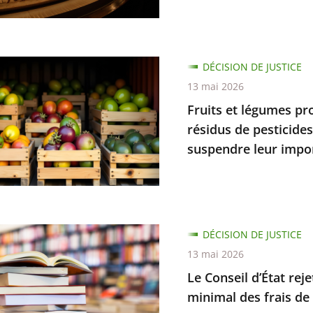
DÉCISION DE JUSTICE
ce
13 mai 2026
s
Fruits et légumes pr
nt
résidus de pesticide
suspendre leur impo
n
nt
DÉCISION DE JUSTICE
nt
13 mai 2026
que
Le Conseil d’État re
minimal des frais de 