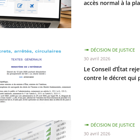
accès normal à la pl
e
ur
er
DÉCISION DE JUSTICE
30 avril 2026
Le Conseil d’État rej
contre le décret qui 
rme
ion
DÉCISION DE JUSTICE
30 avril 2026