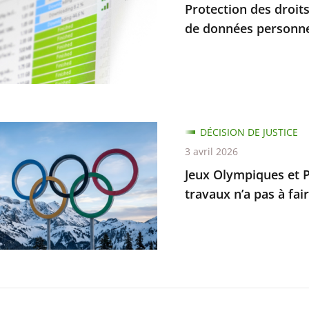
Protection des droits
r
de données personnel
e
ait
ion
DÉCISION DE JUSTICE
ent
ques
3 avril 2026
Jeux Olympiques et P
s
piques
travaux n’a pas à fair
elles
ble