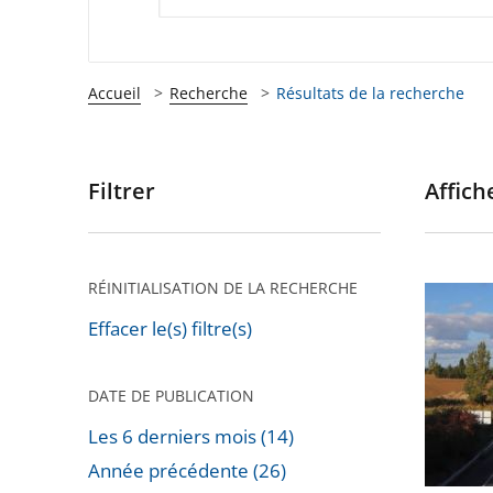
Accueil
Recherche
Résultats de la recherche
Filtrer
Affiche
Passer
les
filtres
pour
RÉINITIALISATION DE LA RECHERCHE
Autorou
arriver
«
Effacer le(s) filtre(s)
après
A69
»
DATE DE PUBLICATION
:
Les 6 derniers mois (14)
Le
Année précédente (26)
Conseil