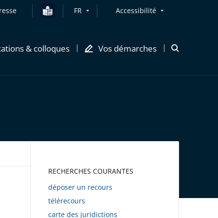
resse
FR
Accessibilité
cations & colloques
Vos démarches
Ouvrir
la
modale
de
recherche
AWEB
RECHERCHES COURANTES
déposer un recours
télérecours
carte des juridictions