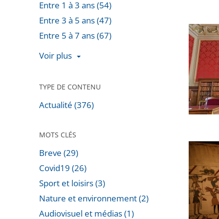
Entre 1 à 3 ans (54)
d’État
Entre 3 à 5 ans (47)
confirm
[Décryp
Entre 5 à 7 ans (67)
l’arrêt
Covid-
de
Voir plus
19
la
:
CAA
retour
TYPE DE CONTENU
de
en
Toulous
Actualité (376)
chiffres
autoris
sur
la
MOTS CLÉS
un
reprise
Prêt
Breve (29)
an
du
de
de
Covid19 (26)
projet
la
recours
Sport et loisirs (3)
Tapisse
devant
Nature et environnement (2)
de
le
Audiovisuel et médias (1)
Bayeux