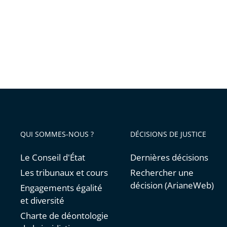
n’a
pas
à
faire
l’objet
d’un
débat
public
QUI SOMMES-NOUS ?
DÉCISIONS DE JUSTICE
Le Conseil d'État
Dernières décisions
Les tribunaux et cours
Rechercher une
décision (ArianeWeb)
Engagements égalité
et diversité
Charte de déontologie