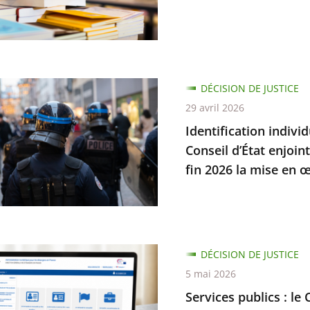
es
s
on
s
.
nement
cation
DÉCISION DE JUSTICE
t
elle
29 avril 2026
dre
Identification indivi
s
Conseil d’État enjoin
tion
fin 2026 la mise en œ
mes
n
s
DÉCISION DE JUSTICE
5 mai 2026
Services publics : le 