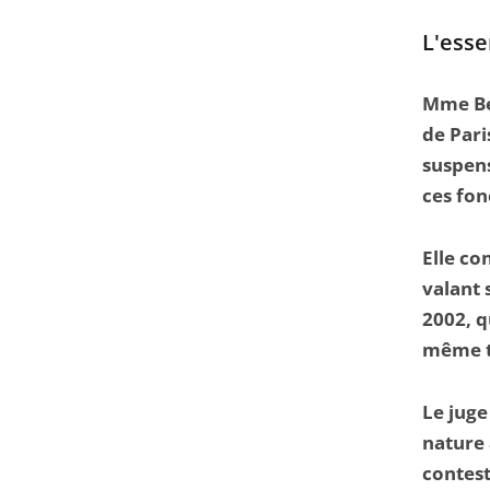
l'article
L'esse
pour
arriver
Mme Ber
avant
de Pari
suspens
ces fon
Elle co
valant 
2002, q
même t
Le juge
nature 
contes