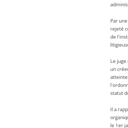
administ
Par une
rejeté 
de l'ins
litigieus
Le juge
un créer
atteinte
l'ordon
statut d
Il a rap
organiq
le 1er j