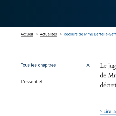
Accueil
Actualités
Recours de Mme Bertella-Geff
Passer
Le jug
Tous les chapitres
la
de Mm
navigation
L'essentiel
décret
de
Passer
l'article
la
pour
navigation
arriver
> Lire l
de
après