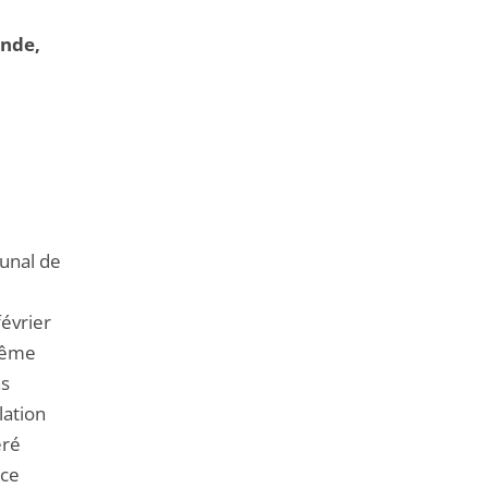
ande,
bunal de
février
 même
ns
lation
éré
ice