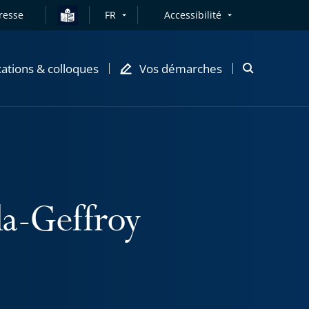
resse
FR
Accessibilité
cations & colloques
Vos démarches
Ouvrir
la
modale
de
recherche
a-Geffroy