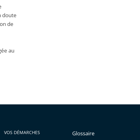
e
un doute
ion de
gée au
VOS DÉMARCHES
Glossaire