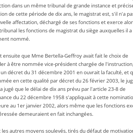
uction dans un même tribunal de grande instance et précis
tion de cette période de dix ans, le magistrat est, s'il n'a p
elle affectation, déchargé de ses fonctions et exerce alo
tribunal les fonctions de magistrat du siège auxquelles il a
ement nommé.
 ensuite que Mme Bertella-Geffroy avait fait le choix de
r à être nommée vice-président chargée de l'instruction
n décret du 31 décembre 2001 en ouvrait la faculté, et qu
mée en cette qualité par décret du 26 février 2003, le ju
a jugé que le délai de dix ans prévu par l'article 23-8 de
nance du 22 décembre 1958 s'appliquait à cette nominatio
eure au 1er janvier 2002, alors même que les fonctions e
ntéressée demeuraient en fait inchangées.
t les autres moyens soulevés, tirés du défaut de motivatio