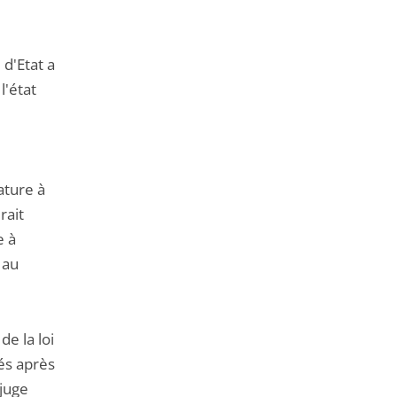
d'Etat a
l'état
ature à
rait
e à
 au
de la loi
és après
 juge