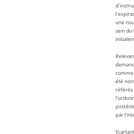
d'instr
l'expira
une nouv
sein du 
initial
Relevant
demande
comme u
été nom
référés 
l'ordon
postéri
par l'i
Ecartan