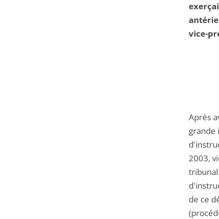
exerçai
antérie
vice-pr
Après av
grande 
d'instru
2003, v
tribuna
d'instr
de ce d
(procédu