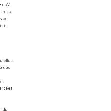
e qu'à
as reçu
rs au
 été
,
'elle a
ge des
n,
xercées
n du