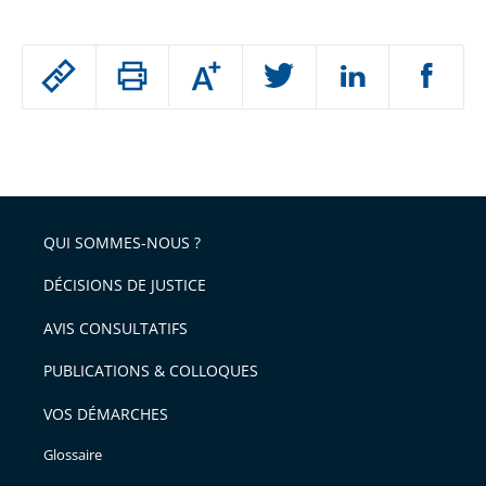
Passer
Augmenter
le
ou
réduire
partage
Passer
la
taille
de
le
de
la
l'article
partage
police
pour
de
arriver
QUI SOMMES-NOUS ?
l'article
après
pour
DÉCISIONS DE JUSTICE
arriver
AVIS CONSULTATIFS
avant
PUBLICATIONS & COLLOQUES
VOS DÉMARCHES
Glossaire