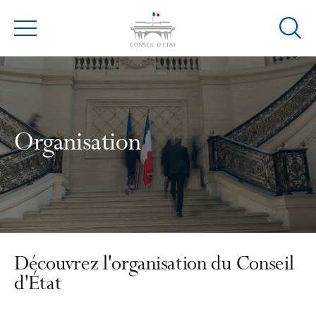
Ouvrir
Menu
la
modal
de
reche
Organisation
Découvrez l'organisation du Conseil
d'État