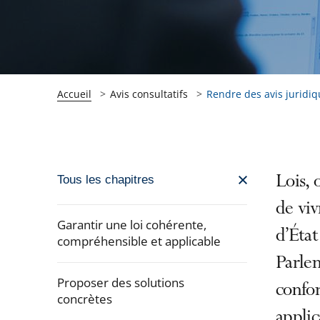
Accueil
Avis consultatifs
Rendre des avis juridi
Passer
Lois, 
Tous les chapitres
la
de viv
navigation
Garantir une loi cohérente,
d’État
de
compréhensible et applicable
l'article
Parlem
pour
Proposer des solutions
confor
arriver
concrètes
applic
après