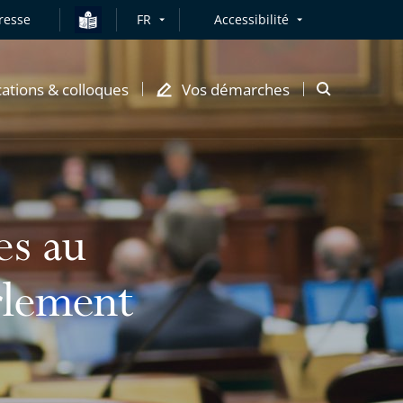
resse
FR
Accessibilité
cations & colloques
Vos démarches
Ouvrir
la
modale
de
recherche
es au
rlement