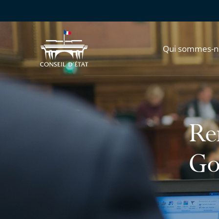
Qui sommes-n
Re
Go