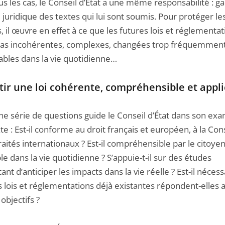
s les cas, le Conseil d’État a une même responsabilité : gar
 juridique des textes qui lui sont soumis. Pour protéger le
, il œuvre en effet à ce que les futures lois et réglementa
pas incohérentes, complexes, changées trop fréquemment
cables dans la vie quotidienne…
ir une loi cohérente, compréhensible et appli
ne série de questions guide le Conseil d’État dans son ex
te : Est-il conforme au droit français et européen, à la Con
raités internationaux ? Est-il compréhensible par le citoyen
le dans la vie quotidienne ? S’appuie-t-il sur des études
nt d’anticiper les impacts dans la vie réelle ? Est-il nécess
s lois et réglementations déjà existantes répondent-elles 
bjectifs ?