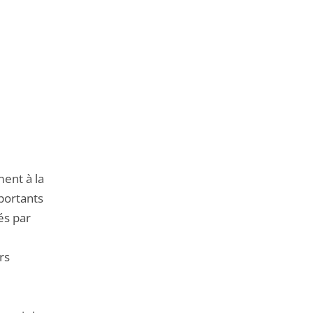
ent à la
mportants
és par
rs