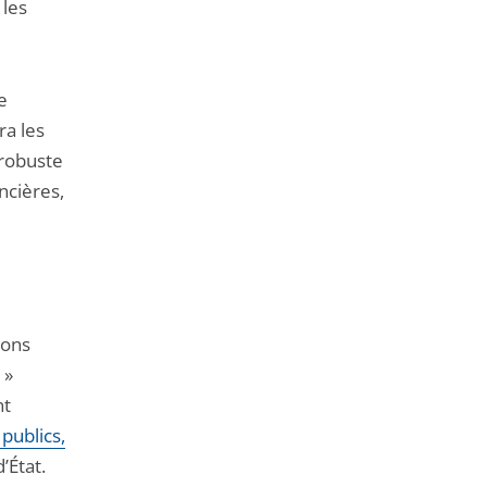
 les
e
ra les
 robuste
ncières,
ions
 »
nt
 publics,
’État.