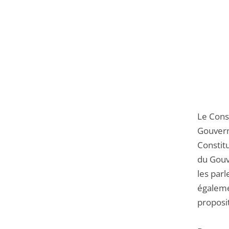
Le Conse
Gouvern
Constitu
du Gouv
les parl
égalemen
proposit