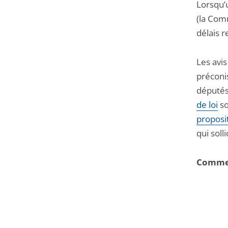
Lorsqu’
(la Com
délais r
Les avis
préconi
députés
de loi
so
proposit
qui solli
Comment