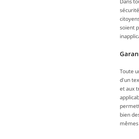
Dans tou
sécurité
citoyens
soient 
inappli
Garant
Toute u
d'un tex
et aux t
applicab
permetta
bien de
mêmes o