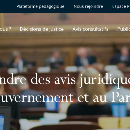
Plateforme pédagogique
Nous rejoindre
Espace P
ous ?
Décisions de justice
Avis consultatifs
Publi
ndre des avis juridiqu
uvernement et au Pa