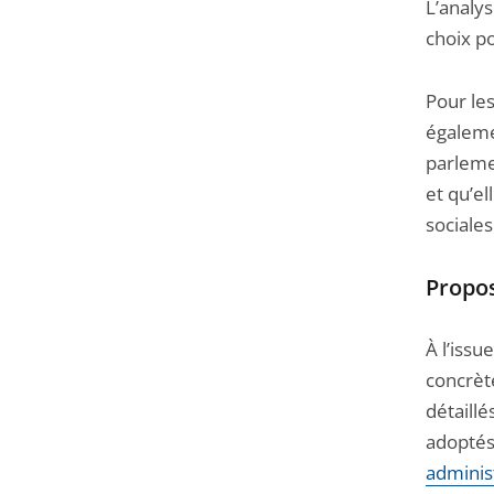
L’analys
choix p
Pour le
égaleme
parleme
et qu’e
sociale
Propos
À l’issu
concrète
détaillé
adoptés
administ