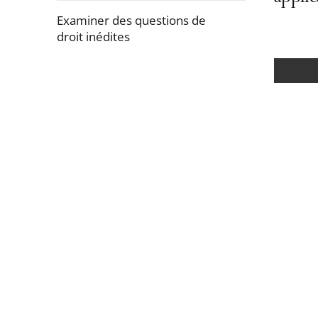
Examiner des questions de
droit inédites
Passer
la
navigation
de
l'article
pour
arriver
avant