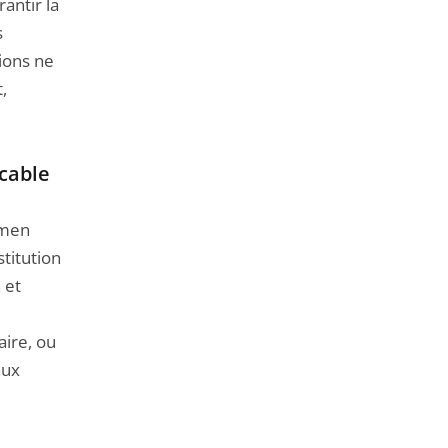
antir la
s
tions ne
,
cable
amen
stitution
 et
aire, ou
aux