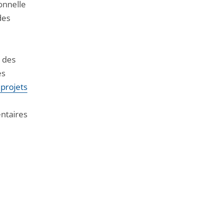
onnelle
des
t des
es
 projets
ntaires