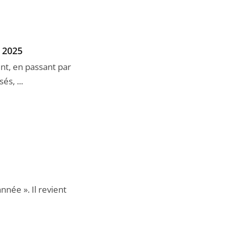
e 2025
ent, en passant par
s, ...
nnée ». Il revient