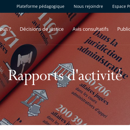
Plateforme pédagogique
Nous rejoindre
Espace P
ous ?
Décisions de justice
Avis consultatifs
Publi
Rapports d'activité