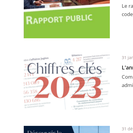
Le r
code 
31 ja
L'an
Combi
admi
31 d