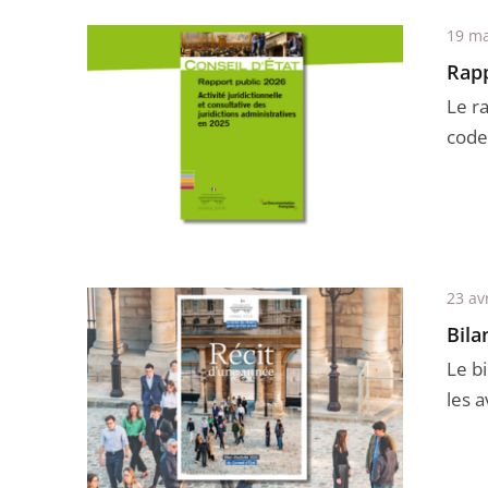
19 ma
Rapp
Le r
code 
23 av
Bila
Le bi
les av