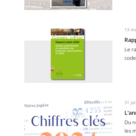
13 ma
Rapp
Le r
code 
31 ja
L'an
Du n
les 