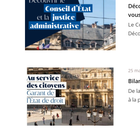
Déco
vous
Le C
Décou
25 ma
Bila
De la
à la