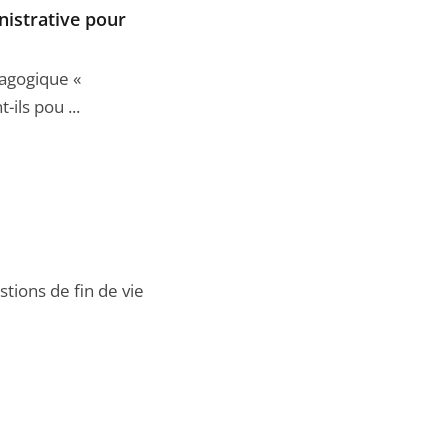
inistrative pour
agogique «
-ils pou ...
stions de fin de vie