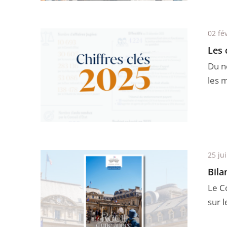
02 fé
Les 
Du n
les 
25 ju
Bila
Le Co
sur l