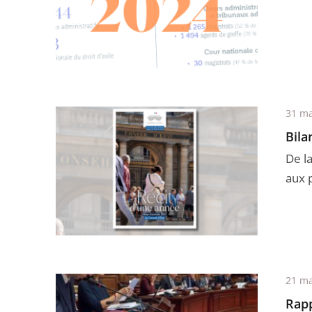
31 ma
Bila
De la
aux p
21 ma
Rapp