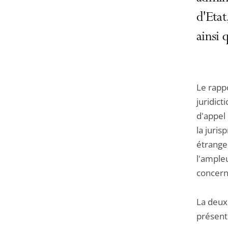
d'Etat
ainsi 
Le rappo
juridict
d'appel
la juris
étranger
l'ampleu
concerna
La deuxi
présent