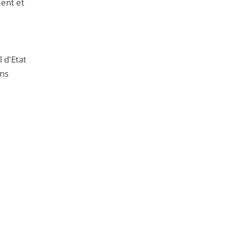
ment et
 d'Etat
ons