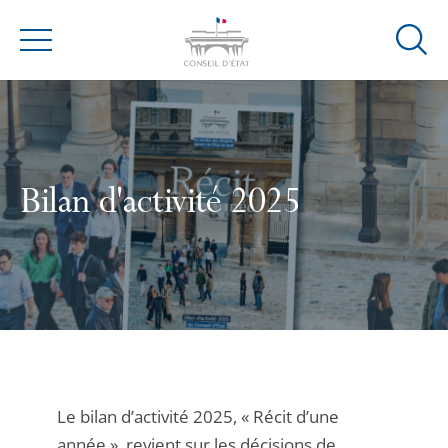
Ouvrir
Menu
la
modal
de
reche
Bilan d'activité 2025
Le bilan d’activité 2025, « Récit d’une
année », revient sur les décisions de