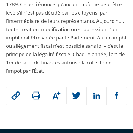
1789. Celle-ci énonce qu’aucun impôt ne peut être
levé s’il n’est pas décidé par les citoyens, par
l’intermédiaire de leurs représentants. Aujourd’hui,
toute création, modification ou suppression d’un
impôt doit être votée par le Parlement. Aucun impôt
ou allègement fiscal n’est possible sans loi – c’est le
principe de la légalité fiscale. Chaque année, l’article
1er de la loi de finances autorise la collecte de
l’impôt par l’État.
Passer
Augmenter
le
ou
réduire
partage
Passer
la
taille
de
le
de
la
l'article
partage
police
pour