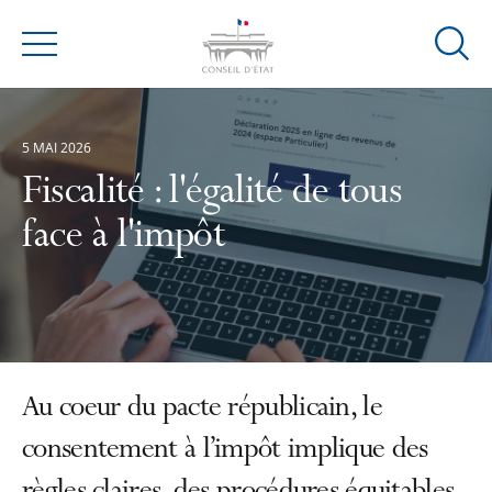
Ouvrir
Menu
la
modal
de
5 MAI 2026
reche
Fiscalité : l'égalité de tous
face à l'impôt
Au coeur du pacte républicain, le
consentement à l’impôt implique des