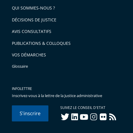
de
arriver
QUI SOMMES-NOUS ?
l'article
après
pour
DÉCISIONS DE JUSTICE
arriver
AVIS CONSULTATIFS
avant
PUBLICATIONS & COLLOQUES
VOS DÉMARCHES
Glossaire
INFOLETTRE
Inscrivez-vous à la lettre de la Justice administrative
SUIVEZ LE CONSEIL D'ETAT
S'inscrire
twitter
linkedIn
youtube
instagram
flickr
rss