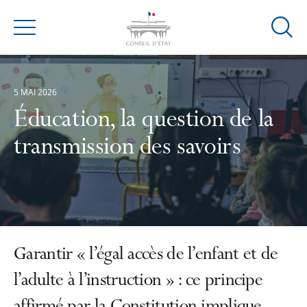
Ouvrir
Menu
la
modal
de
5 MAI 2026
reche
Éducation, la question de la
transmission des savoirs
Garantir « l’égal accès de l’enfant et de
l’adulte à l’instruction » : ce principe