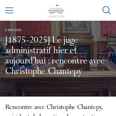
Ouvrir
Menu
la
modal
6 MAI 2026
de
reche
[1875-2025] Le juge
administratif hier et
aujourd’hui : rencontre avec
Christophe Chantepy
Rencontre avec Christophe Chantepy,