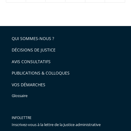
réduire
partage
Passer
la
taille
de
le
de
la
l'article
partage
police
pour
de
arriver
QUI SOMMES-NOUS ?
l'article
après
pour
DÉCISIONS DE JUSTICE
arriver
AVIS CONSULTATIFS
avant
PUBLICATIONS & COLLOQUES
VOS DÉMARCHES
Glossaire
INFOLETTRE
Inscrivez-vous à la lettre de la Justice administrative