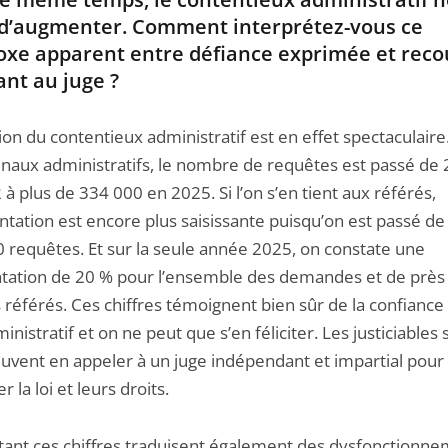
 d’augmenter. Comment interprétez-vous ce
oxe apparent entre défiance exprimée et reco
ant au juge ?
ion du contentieux administratif est en effet spectaculaire
bunaux administratifs, le nombre de requêtes est passé de
à plus de 334 000 en 2025. Si l’on s’en tient aux référés,
ntation est encore plus saisissante puisqu’on est passé d
0 requêtes. Et sur la seule année 2025, on constate une
ation de 20 % pour l’ensemble des demandes et de près
 référés. Ces chiffres témoignent bien sûr de la confiance
inistratif et on ne peut que s’en féliciter. Les justiciables
euvent en appeler à un juge indépendant et impartial pour 
r la loi et leurs droits.
tant ces chiffres traduisent également des dysfonctionn