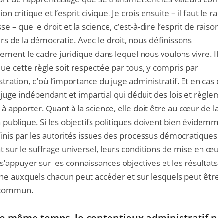
xion critique et l’esprit civique. Je crois ensuite – il faut le 
se – que le droit et la science, c’est-à-dire l’esprit de raiso
ers de la démocratie. Avec le droit, nous définissons
vement le cadre juridique dans lequel nous voulons vivre. Il
que cette règle soit respectée par tous, y compris par
stration, d’où l’importance du juge administratif. Et en cas d
 juge indépendant et impartial qui déduit des lois et règle
 à apporter. Quant à la science, elle doit être au cœur de l
 publique. Si les objectifs politiques doivent bien évidem
finis par les autorités issues des processus démocratiques
t sur le suffrage universel, leurs conditions de mise en œ
s’appuyer sur les connaissances objectives et les résultats
he auxquels chacun peut accéder et sur lesquels peut êtr
 commun.
e même temps, le contentieux administratif n