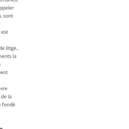
rappeler
n, sont
 est
e litige,
ments la
a
ment
uvre
 de la
e fondé
e