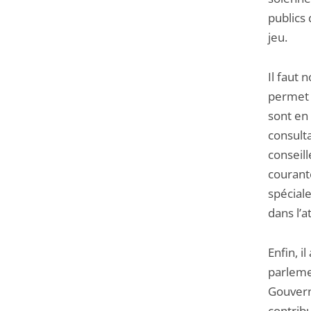
publics 
jeu.
Il faut 
permet 
sont en
consulta
conseil
courante
spéciale
dans l’a
Enfin, i
parleme
Gouvern
contribu