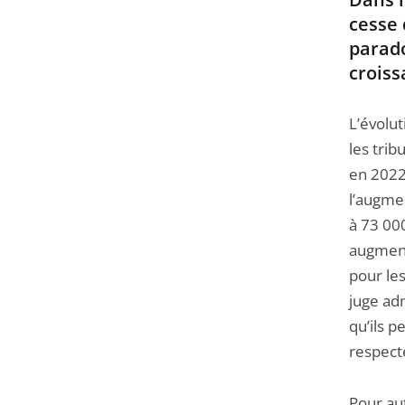
cesse
parad
croiss
L’évolut
les tri
en 2022 
l’augme
à 73 00
augment
pour les
juge adm
qu’ils p
respecte
Pour au