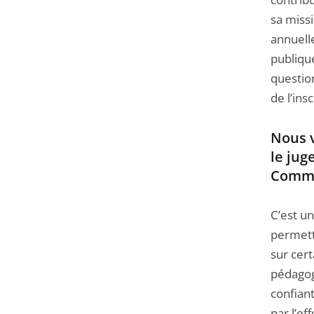
sa missi
annuell
publique
questio
de l’ins
Nous v
le jug
Comme
C’est un
permett
sur cert
pédagog
confiant
par l’e