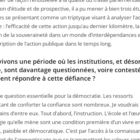
on d’étude et de prospective, il a pu mener à bien trois é
es se présentant comme un triptyque visant à analyser l’ac
 : l’efficacité de cette action jusqu’au dernier kilomètre, la
n de la souveraineté dans un monde d’interdépendances e
cription de l’action publique dans le temps long.
ivons une période où les institutions, et dés
e, sont davantage questionnées, voire contest
nt répondre à cette défiance ?
e question essentielle pour la démocratie. Les ressorts
ant de conforter la confiance sont nombreux. Je voudrais 
ains d’entre eux. Tout d’abord, l’instruction. L’école et l’œ
ie qu’elle mène sont une condition première d’un vivre 
, paisible et démocratique. C’est par l’accès à la connaissa
ffort de l’apprentissage que se transmettent les valeurs c