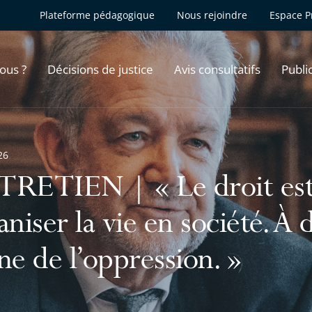
Plateforme pédagogique
Nous rejoindre
Espace P
ous ?
Décisions de justice
Avis consultatifs
Publi
26
RETIEN | « Le droit est
aniser la vie en société. À d
ne de l’oppression. »