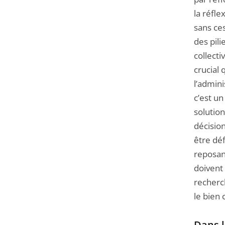
la réfle
sans ces
des pili
collecti
crucial 
l’admini
c’est un
solution
décision
être dé
reposan
doivent 
recherc
le bien
Dans l