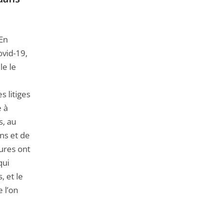
de
l'article
pour
En
arriver
ovid-19,
avant
le le
s litiges
e à
s, au
ons et de
ures ont
qui
 et le
 l’on