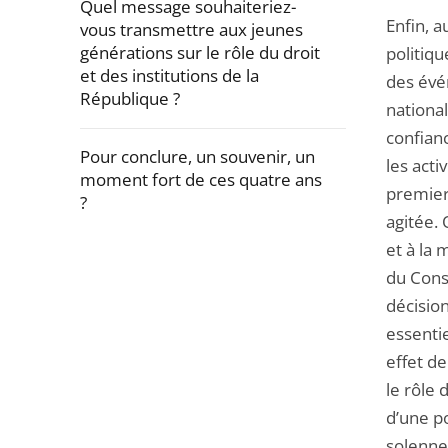
Quel message souhaiteriez-
Enfin, a
vous transmettre aux jeunes
générations sur le rôle du droit
politiq
et des institutions de la
des évé
République ?
national
confian
Pour conclure, un souvenir, un
les acti
moment fort de ces quatre ans
premier
?
agitée. 
Passer
et à la 
la
du Cons
navigation
décisio
de
essenti
l'article
effet de
pour
le rôle 
arriver
d’une po
avant
solennel