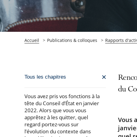
Accueil
Publications & colloques
Rapports d'acti
Passer
Renco
Tous les chapitres
la
du Con
navigation
Vous avez pris vos fonctions à la
de
tête du Conseil d’État en janvier
2022. Alors que vous vous
l'article
apprêtez à les quitter, quel
pour
Vous a
regard portez-vous sur
janvie
arriver
l’évolution du contexte dans
quel r
après