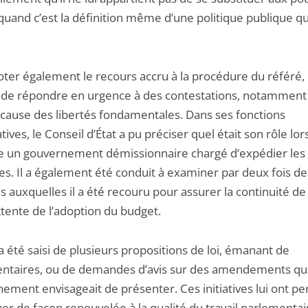
quand c’est la définition même d’une politique publique qu
noter également le recours accru à la procédure du référé,
de répondre en urgence à des contestations, notamment
 cause des libertés fondamentales. Dans ses fonctions
tives, le Conseil d’État a pu préciser quel était son rôle lors
le un gouvernement démissionnaire chargé d’expédier les 
s. Il a également été conduit à examiner par deux fois des
s auxquelles il a été recouru pour assurer la continuité de 
ttente de l’adoption du budget.
l a été saisi de plusieurs propositions de loi, émanant de
ntaires, ou de demandes d’avis sur des amendements qu
ement envisageait de présenter. Ces initiatives lui ont p
er de façon renouvelée à la qualité du travail parlementai