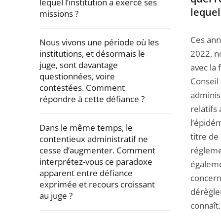
lequel l’institution a exercé ses
lequel
missions ?
Ces ann
Nous vivons une période où les
institutions, et désormais le
2022, n
juge, sont davantage
avec la 
questionnées, voire
Conseil 
contestées. Comment
administ
répondre à cette défiance ?
relatifs
l’épidé
Dans le même temps, le
titre de
contentieux administratif ne
cesse d’augmenter. Comment
régleme
interprétez-vous ce paradoxe
égaleme
apparent entre défiance
concern
exprimée et recours croissant
dérègle
au juge ?
connaît.