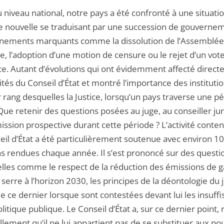
u niveau national, notre pays a été confronté à une situati
ue nouvelle se traduisant par une succession de gouverne
nements marquants comme la dissolution de l’Assemblée
e, l’adoption d’une motion de censure ou le rejet d’un vot
ce. Autant d’évolutions qui ont évidemment affecté direc
vités du Conseil d’État et montré l’importance des institutio
 rang desquelles la Justice, lorsqu’un pays traverse une p
Que retenir des questions posées au juge, au conseiller ju
mission prospective durant cette période ? L’activité conte
eil d’État a été particulièrement soutenue avec environ 1
ns rendues chaque année. Il s’est prononcé sur des questi
elles comme le respect de la réduction des émissions de g
 serre à l’horizon 2030, les principes de la déontologie du 
de ce dernier lorsque sont contestées devant lui les insuff
litique publique. Le Conseil d’État a, sur ce dernier point,
lement qu’il ne lui appartient pas de se substituer aux po