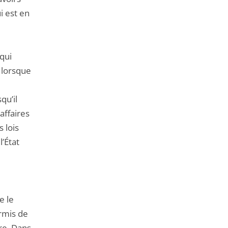
i est en
 qui
 lorsque
qu’il
affaires
 lois
l’État
e le
ermis de
re. Dans