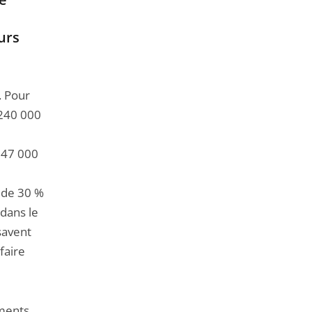
urs
. Pour
 240 000
e 47 000
 de 30 %
 dans le
 savent
faire
ements