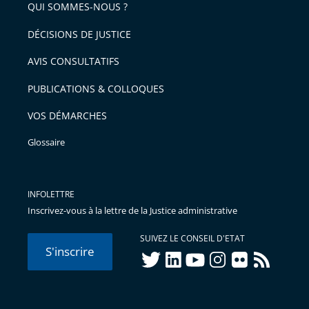
QUI SOMMES-NOUS ?
l'article
pour
DÉCISIONS DE JUSTICE
arriver
AVIS CONSULTATIFS
avant
PUBLICATIONS & COLLOQUES
VOS DÉMARCHES
Glossaire
INFOLETTRE
Inscrivez-vous à la lettre de la Justice administrative
SUIVEZ LE CONSEIL D'ETAT
S'inscrire
twitter
linkedIn
youtube
instagram
flickr
rss