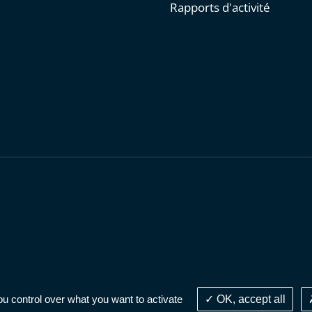
Rapports d'activité
personnelles
-
Publications administratives
-
Accessibilité : parti
ou control over what you want to activate
OK, accept all