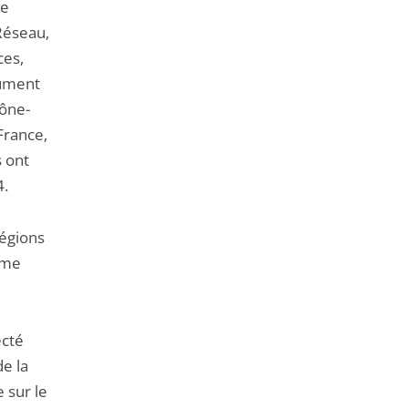
ce
Réseau,
ces,
cument
hône-
France,
s ont
4.
régions
rme
ecté
de la
e sur le