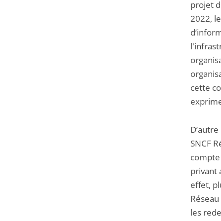
projet 
2022, l
d’inform
l'infras
organisa
organisa
cette c
exprimer
D’autre 
SNCF Ré
compte 
privant 
effet, p
Réseau l
les red