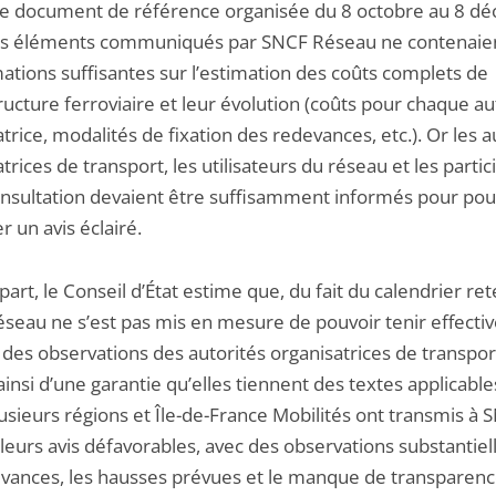
de document de référence organisée du 8 octobre au 8 d
es éléments communiqués par SNCF Réseau ne contenaie
ations suffisantes sur l’estimation des coûts complets de
tructure ferroviaire et leur évolution (coûts pour chaque au
trice, modalités de fixation des redevances, etc.). Or les a
trices de transport, les utilisateurs du réseau et les partic
onsultation devaient être suffisamment informés pour pou
 un avis éclairé.
part, le Conseil d’État estime que, du fait du calendrier re
seau ne s’est pas mis en mesure de pouvoir tenir effect
des observations des autorités organisatrices de transport
ainsi d’une garantie qu’elles tiennent des textes applicable
lusieurs régions et Île-de-France Mobilités ont transmis à 
eurs avis défavorables, avec des observations substantiel
evances, les hausses prévues et le manque de transparence