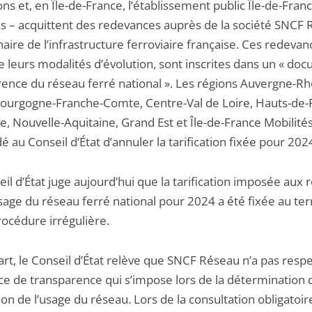
ons et, en Île-de-France, l’établissement public Île-de-Fran
és – acquittent des redevances auprès de la société SNCF 
aire de l’infrastructure ferroviaire française. Ces redevan
e leurs modalités d’évolution, sont inscrites dans un « do
rence du réseau ferré national ». Les régions Auvergne-R
Bourgogne-Franche-Comte, Centre-Val de Loire, Hauts-de-
e, Nouvelle-Aquitaine, Grand Est et Île-de-France Mobilité
au Conseil d’État d’annuler la tarification fixée pour 202
il d’État juge aujourd’hui que la tarification imposée aux 
usage du réseau ferré national pour 2024 a été fixée au te
rocédure irrégulière.
art, le Conseil d’État relève que SNCF Réseau n’a pas resp
ce de transparence qui s’impose lors de la détermination 
tion de l’usage du réseau. Lors de la consultation obligatoir