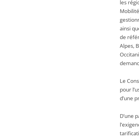
les régi
Mobilit
gestionn
ainsi qu
de réfé
Alpes, 
Occitani
demandé 
Le Conse
pour l’
d’une p
D’une p
l’exigen
tarifica