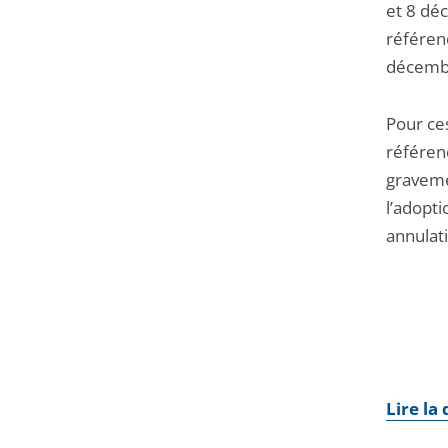
et 8 dé
référen
décemb
Pour ces
référen
graveme
l’adopti
annulat
Lire la