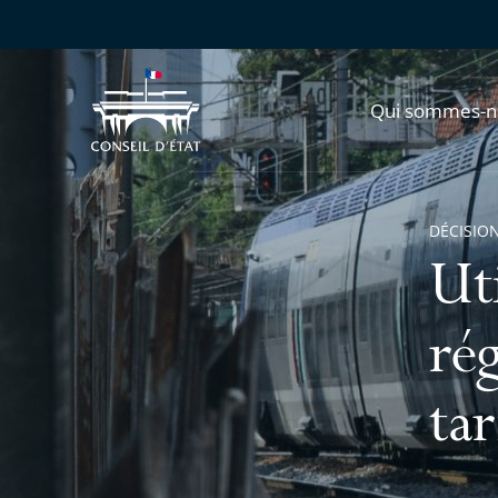
Qui sommes-n
DÉCISION
Uti
rég
tar