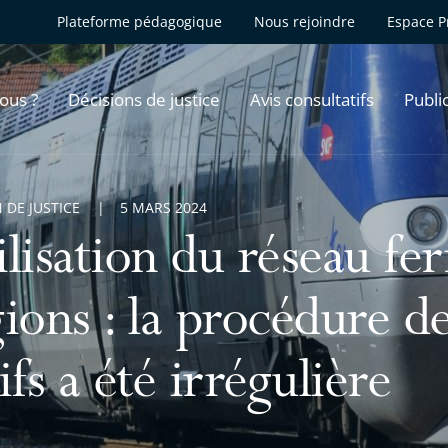
Plateforme pédagogique
Nous rejoindre
Espace P
ous ?
Décisions de justice
Avis consultatifs
Publi
 DE JUSTICE
5 MARS 2024
lisation du réseau fer
ions : la procédure de
ifs a été irrégulière