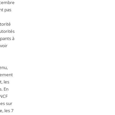
écembre
nt pas
torité
utorités
ipants à
voir
tenu,
ivement
, les
s. En
SNCF
les sur
, les 7