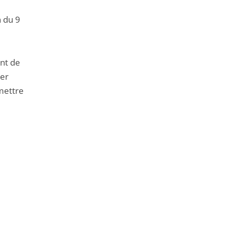
n du 9
ent de
ter
mettre