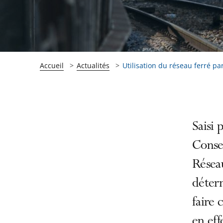
Accueil
Actualités
Utilisation du réseau ferré par 
Passer
Passer
Saisi 
la
la
Consei
navigation
navigation
Réseau
de
de
l'article
l'article
déterm
pour
pour
faire 
arriver
arriver
en eff
après
avant