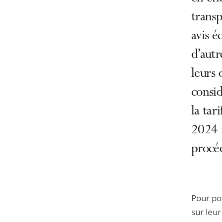
trans
avis é
d’autr
leurs 
consid
la tar
2024 
procéd
Pour pou
sur leur