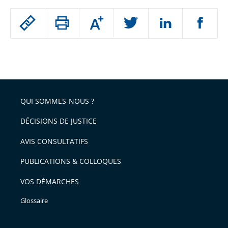
Passer
Augmenter
le
ou
réduire
partage
Passer
la
taille
de
le
de
la
l'article
partage
police
pour
de
arriver
QUI SOMMES-NOUS ?
l'article
après
pour
DÉCISIONS DE JUSTICE
arriver
AVIS CONSULTATIFS
avant
PUBLICATIONS & COLLOQUES
VOS DÉMARCHES
Glossaire