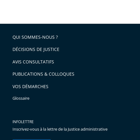
partage
Passer
la
taille
de
le
de
la
l'article
partage
police
pour
de
arriver
QUI SOMMES-NOUS ?
l'article
après
pour
DÉCISIONS DE JUSTICE
arriver
AVIS CONSULTATIFS
avant
PUBLICATIONS & COLLOQUES
VOS DÉMARCHES
Glossaire
INFOLETTRE
Inscrivez-vous à la lettre de la Justice administrative