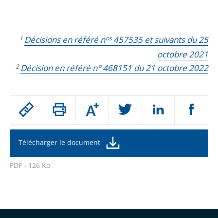
1
Décisions en référé n
os
457535 et suivants du 25
octobre 2021
2
Décision en référé n° 468151 du 21 octobre 2022
Passer
Augmenter
le
ou
réduire
partage
la
taille
de
Télécharger le document
de
la
l'article
police
PDF - 126 Ko
pour
Passer
arriver
le
après
partage
de