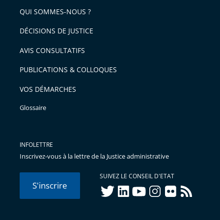
QUI SOMMES-NOUS ?
l'article
pour
DÉCISIONS DE JUSTICE
arriver
AVIS CONSULTATIFS
avant
PUBLICATIONS & COLLOQUES
VOS DÉMARCHES
Glossaire
INFOLETTRE
Inscrivez-vous à la lettre de la Justice administrative
SUIVEZ LE CONSEIL D'ETAT
S'inscrire
twitter
linkedIn
youtube
instagram
flickr
rss