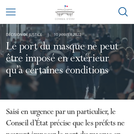
Ouvrir
Menu
la
modal
DÉCISION DE JUSTICE
10 JANVIER 2022
de
reche
Le port du masque ne peut
être imposé en extérieur
qu’à certaines conditions
Saisi en urgence par un particulier, le
Conseil d’État précise que les préfets ne