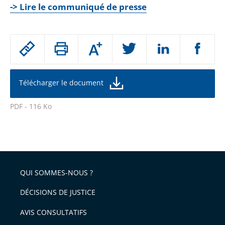
-> Lire le communiqué de presse
Passer
Augmenter
le
ou
réduire
partage
la
taille
de
Télécharger le document
de
la
l'article
police
PDF - 116 Ko
pour
Passer
arriver
le
après
partage
de
QUI SOMMES-NOUS ?
l'article
pour
DÉCISIONS DE JUSTICE
arriver
AVIS CONSULTATIFS
avant