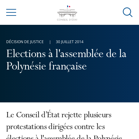
Ouvrir
Menu
la
modal
de
DÉCISION DE JUSTICE
30 JUILLET 2014
reche
Elections à l'assemblée de la
Polynésie française
Le Conseil d’État rejette plusieurs
protestations dirigées contre les