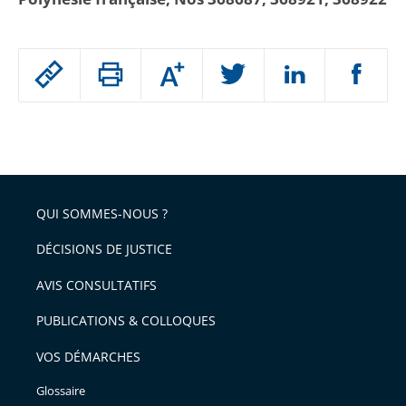
Passer
Augmenter
le
ou
réduire
partage
Passer
la
taille
de
le
de
la
l'article
partage
police
pour
de
arriver
QUI SOMMES-NOUS ?
l'article
après
pour
DÉCISIONS DE JUSTICE
arriver
AVIS CONSULTATIFS
avant
PUBLICATIONS & COLLOQUES
VOS DÉMARCHES
Glossaire