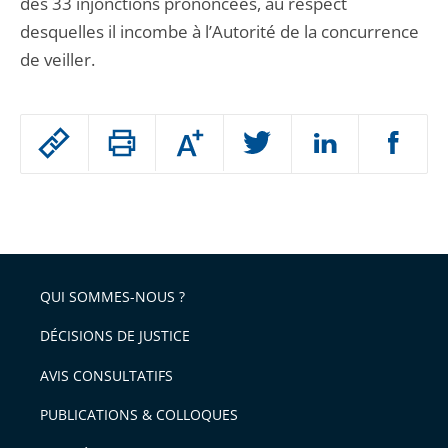
des 33 injonctions prononcées, au respect
desquelles il incombe à l’Autorité de la concurrence
de veiller.
Passer
Augmenter
le
ou
réduire
partage
Passer
la
taille
de
le
de
la
l'article
partage
police
pour
de
arriver
QUI SOMMES-NOUS ?
l'article
après
pour
DÉCISIONS DE JUSTICE
arriver
AVIS CONSULTATIFS
avant
PUBLICATIONS & COLLOQUES