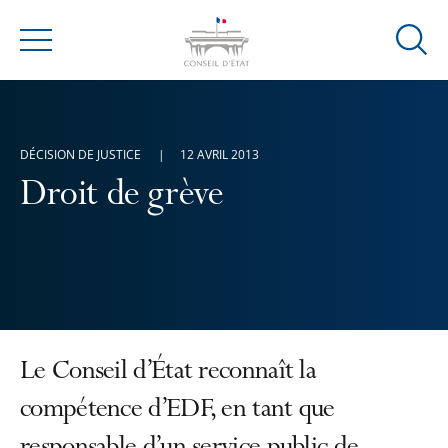
Ouvrir
Menu
la
modal
de
reche
DÉCISION DE JUSTICE
12 AVRIL 2013
Droit de grève
Le Conseil d’État reconnaît la
compétence d’EDF, en tant que