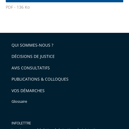
l'article
police
PDF - 136 Ko
pour
Passer
arriver
le
après
partage
de
QUI SOMMES-NOUS ?
l'article
pour
DÉCISIONS DE JUSTICE
arriver
AVIS CONSULTATIFS
avant
PUBLICATIONS & COLLOQUES
VOS DÉMARCHES
Glossaire
INFOLETTRE