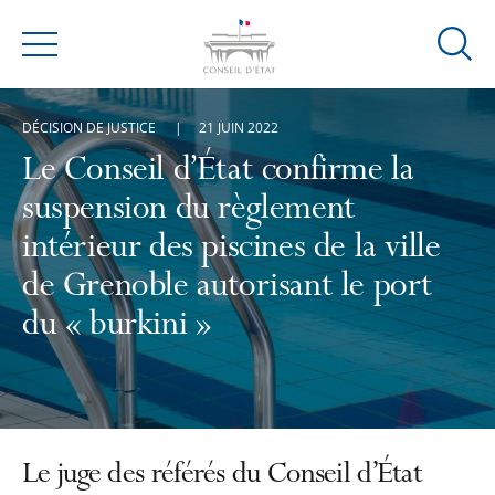
Ouvrir
Menu
la
modal
DÉCISION DE JUSTICE
21 JUIN 2022
de
reche
Le Conseil d’État confirme la
suspension du règlement
intérieur des piscines de la ville
de Grenoble autorisant le port
du « burkini »
Le juge des référés du Conseil d’État