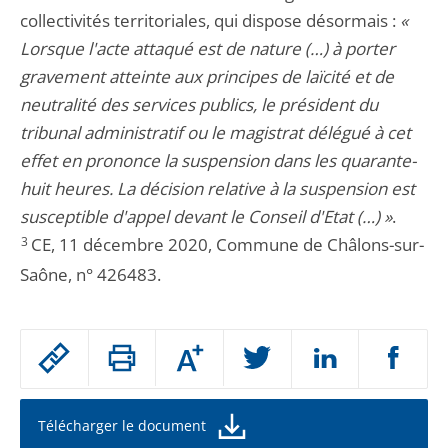
collectivités territoriales, qui dispose désormais :
«
Lorsque l'acte attaqué est de nature (…) à porter
gravement atteinte aux principes de laïcité et de
neutralité des services publics, le président du
tribunal administratif ou le magistrat délégué à cet
effet en prononce la suspension dans les quarante-
huit heures. La décision relative à la suspension est
susceptible d'appel devant le Conseil d'Etat (…) »
.
3
CE, 11 décembre 2020, Commune de Châlons-sur-
Saône, n° 426483.
Passer
Augmenter
le
ou
réduire
partage
la
taille
de
Télécharger le document
de
la