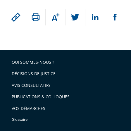
Passer
Augmenter
le
ou
réduire
partage
Passer
la
taille
de
le
de
la
l'article
partage
police
pour
de
arriver
QUI SOMMES-NOUS ?
l'article
après
pour
DÉCISIONS DE JUSTICE
arriver
AVIS CONSULTATIFS
avant
PUBLICATIONS & COLLOQUES
VOS DÉMARCHES
Glossaire