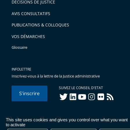
DÉCISIONS DE JUSTICE
arriver
AVIS CONSULTATIFS
avant
PUBLICATIONS & COLLOQUES
VOS DÉMARCHES
Glossaire
INFOLETTRE
Inscrivez-vous à la lettre de la Justice administrative
SUIVEZ LE CONSEIL D'ETAT
S'inscrire
twitter
linkedIn
youtube
instagram
flickr
rss
This site uses cookies and gives you control over what you want
© Conseil d'État 2026 -
Mentions légales
-
Cookies
-
Données
to activate
personnelles
-
Publications administratives
-
Accessibilité :