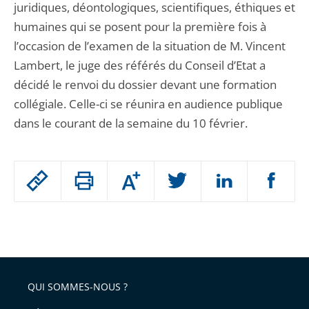
juridiques, déontologiques, scientifiques, éthiques et
humaines qui se posent pour la première fois à
l’occasion de l’examen de la situation de M. Vincent
Lambert, le juge des référés du Conseil d’Etat a
décidé le renvoi du dossier devant une formation
collégiale. Celle-ci se réunira en audience publique
dans le courant de la semaine du 10 février.
Passer
Augmenter
le
ou
réduire
partage
Passer
la
taille
de
le
de
la
l'article
partage
police
pour
de
arriver
QUI SOMMES-NOUS ?
l'article
après
pour