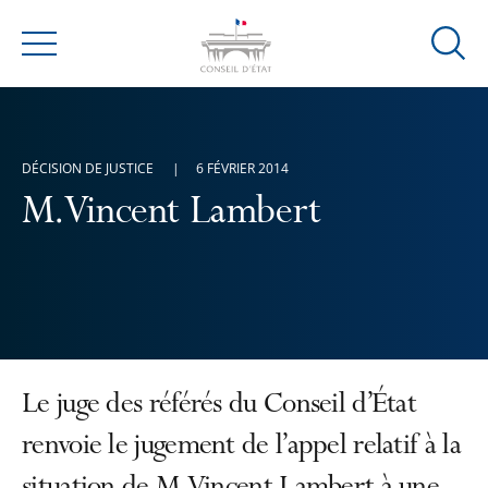
Ouvrir
Menu
la
modal
de
reche
DÉCISION DE JUSTICE
6 FÉVRIER 2014
M. Vincent Lambert
Le juge des référés du Conseil d’État
renvoie le jugement de l’appel relatif à la