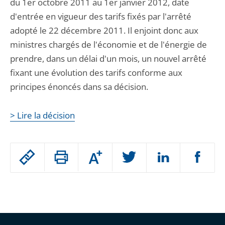
du 1er octobre 2011 au 1er janvier 2012, date
d'entrée en vigueur des tarifs fixés par l'arrêté
adopté le 22 décembre 2011. Il enjoint donc aux
ministres chargés de l'économie et de l'énergie de
prendre, dans un délai d'un mois, un nouvel arrêté
fixant une évolution des tarifs conforme aux
principes énoncés dans sa décision.
> Lire la décision
Passer
Augmenter
le
ou
réduire
partage
Passer
la
taille
de
le
de
la
l'article
partage
police
pour
de