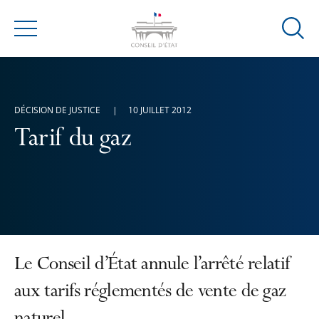
Ouvrir
Menu
la
modal
de
reche
DÉCISION DE JUSTICE
10 JUILLET 2012
Tarif du gaz
Le Conseil d’État annule l’arrêté relatif
aux tarifs réglementés de vente de gaz