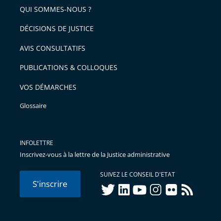
arriver
QUI SOMMES-NOUS ?
l'article
après
pour
DÉCISIONS DE JUSTICE
arriver
AVIS CONSULTATIFS
avant
PUBLICATIONS & COLLOQUES
VOS DÉMARCHES
Glossaire
INFOLETTRE
Inscrivez-vous à la lettre de la Justice administrative
SUIVEZ LE CONSEIL D'ETAT
S'inscrire
twitter
linkedIn
youtube
instagram
flickr
rss