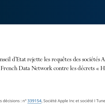
seil d’Etat rejette les requêtes des sociétés 
t French Data Network contre les décrets « 
es décisions : n°
339154
, Société Apple Inc et société I Tun