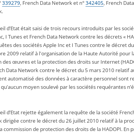
°
339279
, French Data Network et n°
342405
, French Data
k.
il d’Etat était saisi de trois recours introduits par les soci
nc, I Tunes et French Data Network contre les décrets « H
êtes des sociétés Apple Inc et I Tunes contre le décret d
 2009 relatif à l'organisation de la Haute Autorité pour l
n des œuvres et la protection des droits sur Internet (HAD
ch Data Network contre le décret du 5 mars 2010 relatif a
ent automatisé des données à caractère personnel sont re
s qu’aucun moyen soulevé par les sociétés requérantes n’é
il d’Etat rejette également la requête de la société Frenc
dirigée contre le décret du 26 juillet 2010 relatif à la pr
la commission de protection des droits de la HADOPI. En 