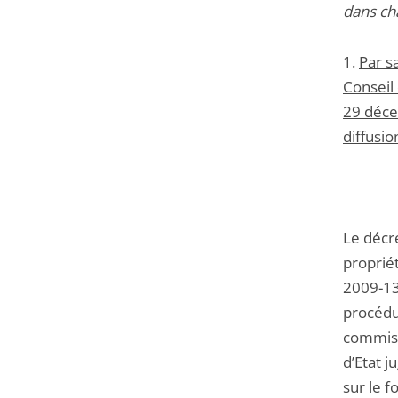
dans ch
1.
Par s
Conseil 
29 décem
diffusio
Le décre
propriét
2009-13
procédur
commiss
d’Etat j
sur le 