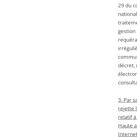
29 du co
national
traitem
gestion
requéra
irréguli
communi
décret,
électron
consulta
3. Par s
rejette 
relatif 
Haute au
Interne