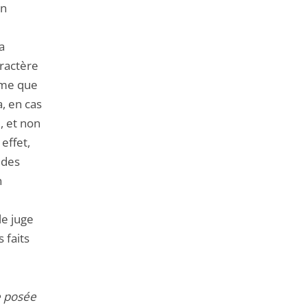
on
a
ractère
irme que
a, en cas
, et non
effet,
 des
n
le juge
 faits
e posée