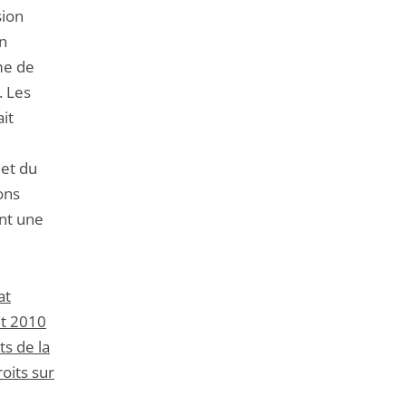
sion
un
me de
. Les
it
jet du
ons
ent une
at
et 2010
ts de la
oits sur