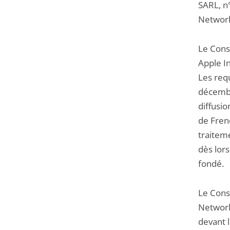
SARL, n
Networ
Le Conse
Apple I
Les requ
décembre
diffusio
de Fren
traitem
dès lor
fondé.
Le Conse
Network 
devant 