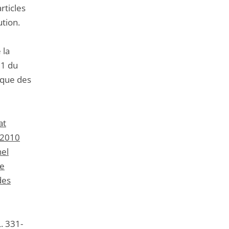
rticles
ution.
 la
91 du
ique des
at
 2010
nel
le
des
L. 331-