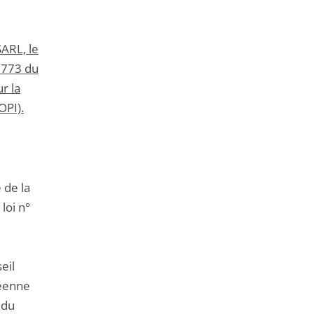
SARL, le
-1773 du
r la
OPI).
 de la
loi n°
eil
péenne
 du