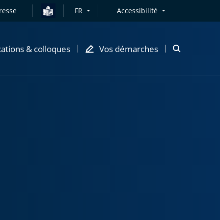
resse
FR
Accessibilité
cations & colloques
Vos démarches
Ouvrir
la
modale
de
recherche