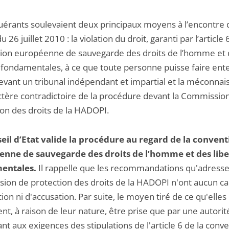
uérants soulevaient deux principaux moyens à l’encontre 
u 26 juillet 2010 : la violation du droit, garanti par l’article
ion européenne de sauvegarde des droits de l’homme et 
s fondamentales, à ce que toute personne puisse faire ent
evant un tribunal indépendant et impartial et la méconnai
ctère contradictoire de la procédure devant la Commissio
ion des droits de la HADOPI.
eil d’Etat valide la procédure au regard de la convent
éenne
de sauvegarde des droits de l’homme et des libe
entales.
Il rappelle que les recommandations qu'adresse
ion de protection des droits de la HADOPI n'ont aucun ca
ion ni d'accusation. Par suite, le moyen tiré de ce qu'elles
nt, à raison de leur nature, être prise que par une autorit
t aux exigences des stipulations de l'article 6 de la conv