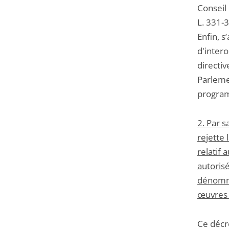
Conseil 
L. 331-3
Enfin, s
d'intero
directi
Parleme
program
2. Par s
rejette 
relatif
autorisé
dénommé
œuvres 
Ce décre