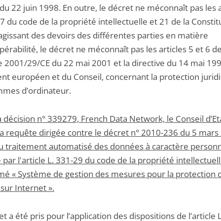
du 22 juin 1998. En outre, le décret ne méconnaît pas les a
7 du code de la propriété intellectuelle et 21 de la Constit
’agissant des devoirs des différentes parties en matière
pérabilité, le décret ne méconnaît pas les articles 5 et 6 de
ve 2001/29/CE du 22 mai 2001 et la directive du 14 mai 19
nt européen et du Conseil, concernant la protection jurid
mes d’ordinateur.
a décision n° 339279, French Data Network, le Conseil d’Et
la requête dirigée contre le décret
n° 2010-236 du 5 mars
 au traitement automatisé des données à caractère person
 par l'article L. 331-29 du code de la propriété intellectuel
 « Système de gestion des mesures pour la protection 
sur Internet ».
t a été pris pour l’application des dispositions de l’article 