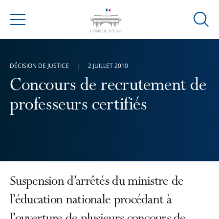
Ouvrir
Menu
la
modal
de
DÉCISION DE JUSTICE
2 JUILLET 2010
reche
Concours de recrutement de
professeurs certifiés
Suspension d’arrêtés du ministre de
l’éducation nationale procédant à