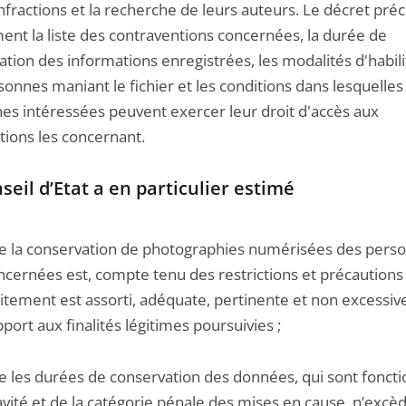
nfractions et la recherche de leurs auteurs. Le décret préc
nt la liste des contraventions concernées, la durée de
tion des informations enregistrées, les modalités d'habili
onnes maniant le fichier et les conditions dans lesquelles
es intéressées peuvent exercer leur droit d'accès aux
tions les concernant.
seil d’Etat a en particulier estimé
e la conservation de photographies numérisées des pers
ncernées est, compte tenu des restrictions et précautions
aitement est assorti, adéquate, pertinente et non excessiv
pport aux finalités légitimes poursuivies ;
e les durées de conservation des données, qui sont foncti
avité et de la catégorie pénale des mises en cause, n’excè