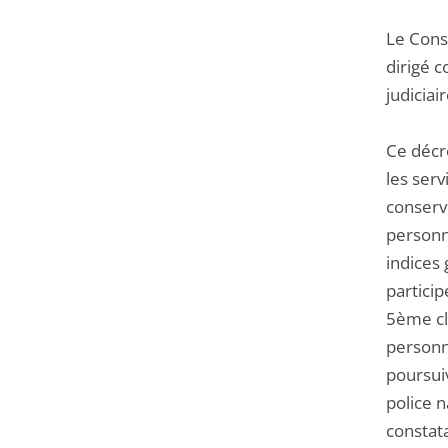
de
Le Conse
l'article
dirigé c
pour
judiciair
arriver
avant
Ce décre
les serv
conserv
personne
indices
particip
5ème cla
personn
poursuiv
police n
constata