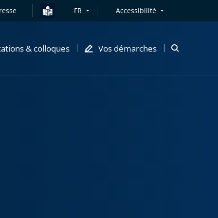
resse
FR
Accessibilité
cations & colloques
Vos démarches
Ouvrir
la
modale
de
recherche