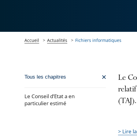
Accueil
Actualités
Fichiers informatiques
Passer
Le Con
Tous les chapitres
la
relati
navigation
Le Conseil d’Etat a en
(TAJ).
de
particulier estimé
l'article
Passer
pour
la
arriver
> Lire l
navigation
après