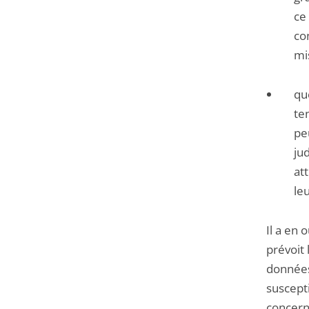
ce
co
mis
qu
te
pe
jud
at
leu
Il a en 
prévoit 
données
suscept
concern