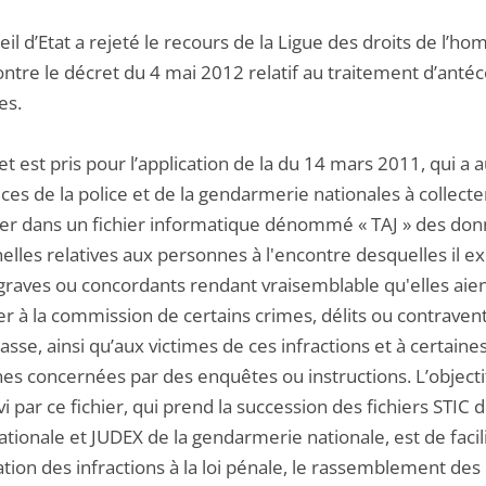
il d’Etat a rejeté le recours de la Ligue des droits de l’h
ontre le décret du 4 mai 2012 relatif au traitement d’anté
es.
t est pris pour l’application de la du 14 mars 2011, qui a 
ices de la police et de la gendarmerie nationales à collecte
er dans un fichier informatique dénommé « TAJ » des do
lles relatives aux personnes à l'encontre desquelles il ex
 graves ou concordants rendant vraisemblable qu'elles aie
er à la commission de certains crimes, délits ou contraven
sse, ainsi qu’aux victimes de ces infractions et à certaine
es concernées par des enquêtes ou instructions. L’objecti
i par ce fichier, qui prend la succession des fichiers STIC d
ationale et JUDEX de la gendarmerie nationale, est de facili
tion des infractions à la loi pénale, le rassemblement de