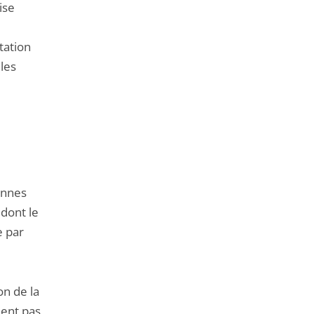
ise
tation
 les
onnes
 dont le
e par
on de la
dent pas