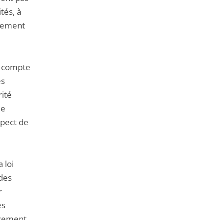
tés, à
èrement
, compte
es
rité
ne
spect de
 loi
 des
r
es
acement