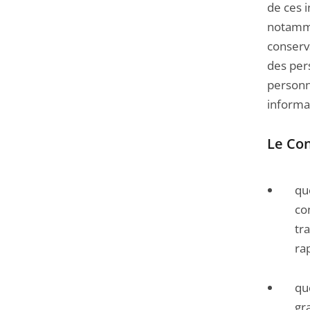
de ces i
notamme
conserva
des pers
personn
informa
Le Con
qu
co
tr
ra
qu
gr