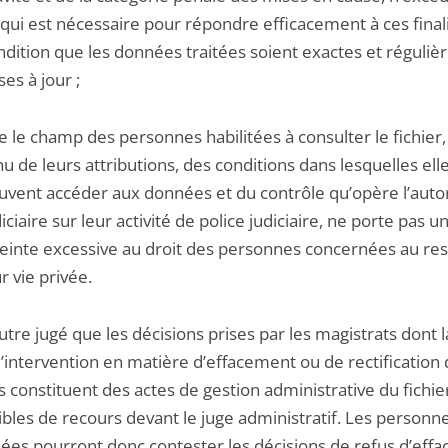
 qui est nécessaire pour répondre efficacement à ces finali
ndition que les données traitées soient exactes et réguli
es à jour ;
e le champ des personnes habilitées à consulter le fichier
nu de leurs attributions, des conditions dans lesquelles ell
uvent accéder aux données et du contrôle qu’opère l’auto
iciaire sur leur activité de police judiciaire, ne porte pas u
teinte excessive au droit des personnes concernées au re
r vie privée.
outre jugé que les décisions prises par les magistrats dont la
l’intervention en matière d’effacement ou de rectification
 constituent des actes de gestion administrative du fichie
ibles de recours devant le juge administratif. Les personn
ées pourront donc contester les décisions de refus d’eff