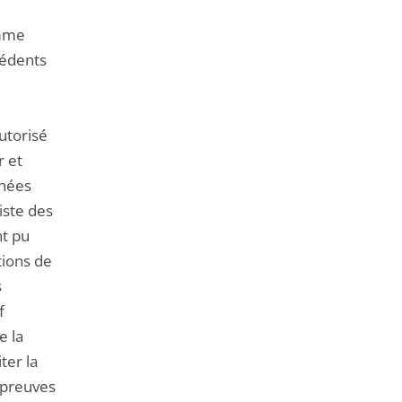
de
l'article
omme
pour
cédents
arriver
avant
autorisé
r et
nnées
iste des
nt pu
tions de
s
f
e la
ter la
s preuves