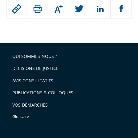
Passer
Augmenter
le
ou
réduire
partage
Passer
la
taille
de
le
de
la
l'article
partage
police
pour
de
arriver
QUI SOMMES-NOUS ?
l'article
après
pour
DÉCISIONS DE JUSTICE
arriver
AVIS CONSULTATIFS
avant
PUBLICATIONS & COLLOQUES
VOS DÉMARCHES
Glossaire