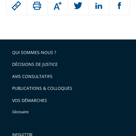
Passer
Augmenter
le
ou
réduire
partage
Passer
la
taille
de
le
de
la
l'article
partage
police
pour
de
arriver
QUI SOMMES-NOUS ?
l'article
après
pour
DÉCISIONS DE JUSTICE
arriver
AVIS CONSULTATIFS
avant
PUBLICATIONS & COLLOQUES
VOS DÉMARCHES
Glossaire
INFOLETTRE