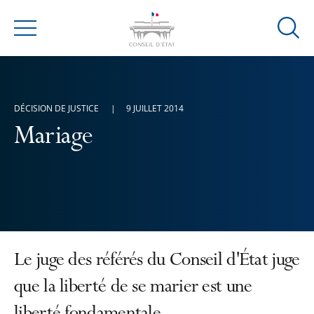
Ouvrir
Menu
la
modal
de
reche
DÉCISION DE JUSTICE
9 JUILLET 2014
Mariage
Le juge des référés du Conseil d'État juge
que la liberté de se marier est une