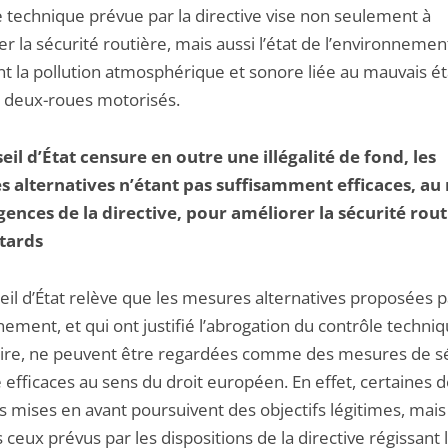
e technique prévue par la directive vise non seulement à
r la sécurité routière, mais aussi l’état de l’environnemen
nt la pollution atmosphérique et sonore liée au mauvais ét
s deux-roues motorisés.
eil d’État censure en outre une illégalité de fond, les
 alternatives n’étant pas suffisamment efficaces, au
gences de la directive, pour améliorer la sécurité rout
tards
eil d’État relève que les mesures alternatives proposées p
ment, et qui ont justifié l’abrogation du contrôle techni
oire, ne peuvent être regardées comme des mesures de s
 efficaces au sens du droit européen. En effet, certaines 
 mises en avant poursuivent des objectifs légitimes, mais
 ceux prévus par les dispositions de la directive régissant 