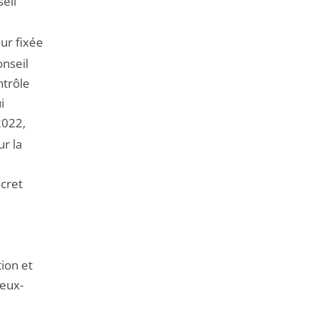
seil
eur fixée
onseil
ntrôle
i
2022,
r la
écret
ion et
deux-