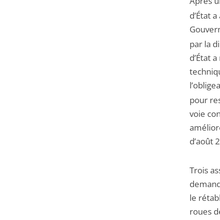
Après u
d’État a
Gouver
par la d
d’État a
techniq
l’oblige
pour re
voie co
améliore
d’août 
Trois as
demandé 
le réta
roues d