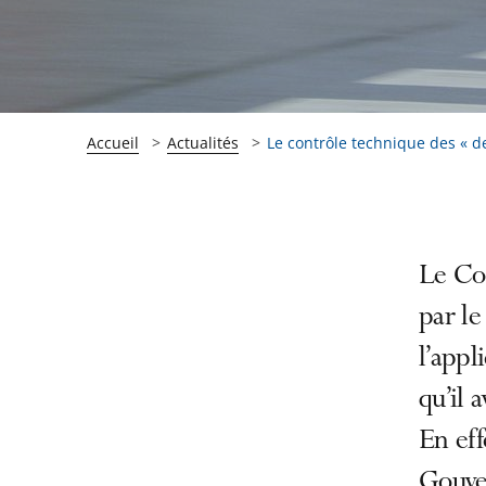
Accueil
Actualités
Le contrôle technique des « de
Passer
Passer
Le Con
la
la
par le
navigation
navigation
l’appl
de
de
l'article
l'article
qu’il 
pour
pour
En eff
arriver
arriver
Gouve
après
avant