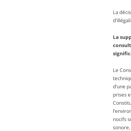
La décis
d’illéga
La supp
consult
signifi
Le Conse
techniq
d’une pa
prises e
Constitu
l’envir
nocifs 
sonore, 