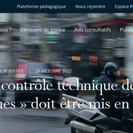
Plateforme pédagogique
Nous rejoindre
Espace P
ous ?
Décisions de justice
Avis consultatifs
Publi
 DE JUSTICE
31 OCTOBRE 2022
 contrôle technique d
ues » doit être mis e