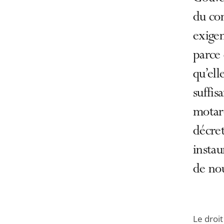
du co
exige
parce 
qu’ell
suffis
motard
décret
instau
de nou
Le droi