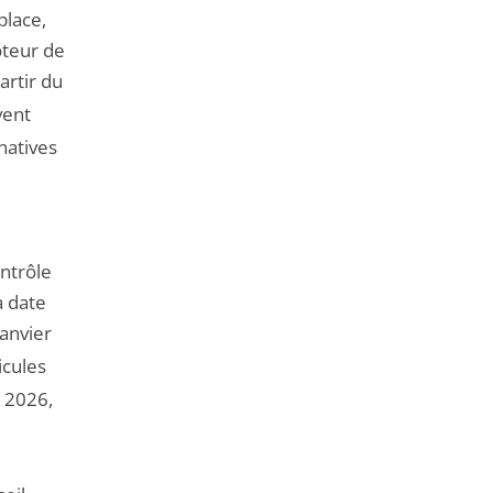
place,
oteur de
artir du
vent
natives
ntrôle
a date
anvier
icules
 2026,