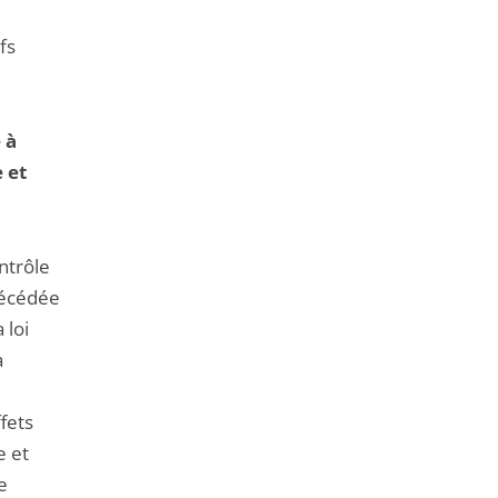
fs
 à
 et
ntrôle
récédée
 loi
a
fets
e et
e