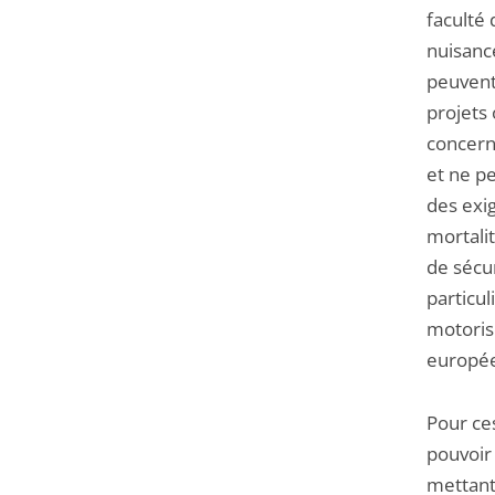
faculté
nuisanc
peuvent 
projets 
concern
et ne p
des exig
mortalit
de sécur
particu
motoris
europé
Pour ces
pouvoir 
mettant 