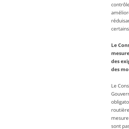
contrôl
améliore
réduisa
certain
Le Cons
mesures
des exi
des mo
Le Cons
Gouverne
obligat
routière
mesures
sont pas