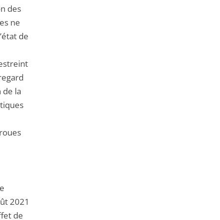
on des
res ne
’état de
estreint
regard
 de la
stiques
-roues
de
oût 2021
ffet de