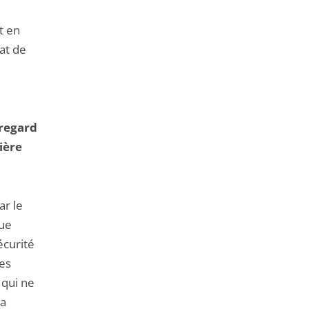
t en
at de
 regard
ière
ar le
que
écurité
des
 qui ne
la