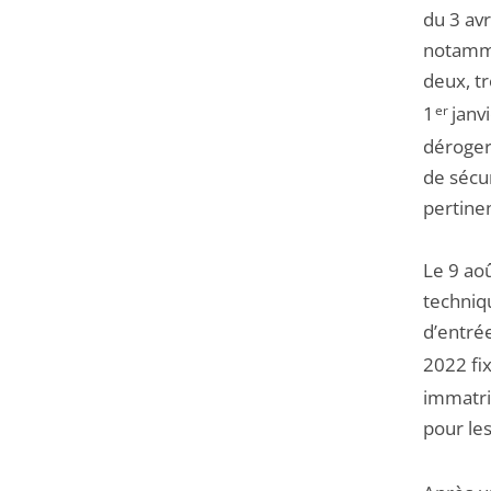
du 3 avr
notamme
deux, t
1
er
janv
déroger 
de sécur
pertinen
Le 9 ao
techniq
d’entrée
2022 fix
immatri
pour le