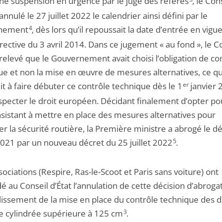
ne suspension en urgence par le juge des référés
, le Con
 annulé le 27 juillet 2022 le calendrier ainsi défini par le
nement
4
, dès lors qu’il repoussait la date d’entrée en vigu
irective du 3 avril 2014. Dans ce jugement « au fond », le C
 relevé que le Gouvernement avait choisi l’obligation de co
ue et non la mise en œuvre de mesures alternatives, ce qu
ait à faire débuter ce contrôle technique dès le 1
er
janvier 
specter le droit européen. Décidant finalement d’opter pou
nsistant à mettre en place des mesures alternatives pour
r la sécurité routière, la Première ministre a abrogé le d
2021 par un nouveau décret du 25 juillet 2022
5
.
sociations (Respire, Ras-le-Scoot et Paris sans voiture) ont
au Conseil d’État l’annulation de cette décision d’abrogat
blissement de la mise en place du contrôle technique des 
e cylindrée supérieure à 125 cm
3
.