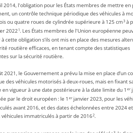
il 2014, l'obligation pour les États membres de mettre en 
nt, un contrôle technique périodique des véhicules à m
rois ou quatre roues de cylindrée supérieure à 125 cm
3
à p
ier 2022
1
. Les États membres de l'Union européenne peu
à cette obligation s’ils ont mis en place des mesures alter
ité routière efficaces, en tenant compte des statistiques
tes sur la sécurité routière.
ût 2021, le Gouvernement a prévu la mise en place d’un co
ue des véhicules motorisés à deux-roues, mais en fixant s
 en vigueur à une date postérieure à la date limite du 1
er
j
ée par le droit européen : le 1
er
janvier 2023, pour les véh
culés avant 2016, et des dates échelonnées entre 2024 et
s véhicules immatriculés à partir de 2016
2
.
3