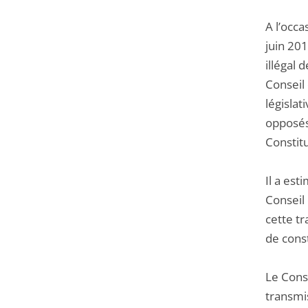
A l’occa
juin 201
illégal 
Conseil 
législat
opposés
Constitu
Il a est
Conseil 
cette tr
de const
Le Conse
transmi