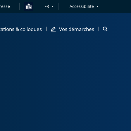
resse
FR
Accessibilité
cations & colloques
Vos démarches
Ouvrir
la
modale
de
recherche