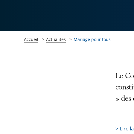
Accueil
Actualités
Mariage pour tous
Passer
Passer
Le Con
la
la
consti
navigation
navigation
» des o
de
de
l'article
l'article
pour
pour
arriver
arriver
> Lire l
après
avant