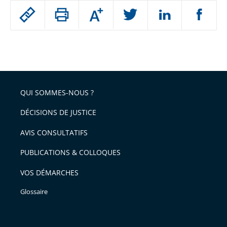
Passer
Augmenter
le
ou
réduire
partage
Passer
la
taille
de
le
de
la
l'article
partage
police
pour
de
arriver
QUI SOMMES-NOUS ?
l'article
après
pour
DÉCISIONS DE JUSTICE
arriver
AVIS CONSULTATIFS
avant
PUBLICATIONS & COLLOQUES
VOS DÉMARCHES
Glossaire