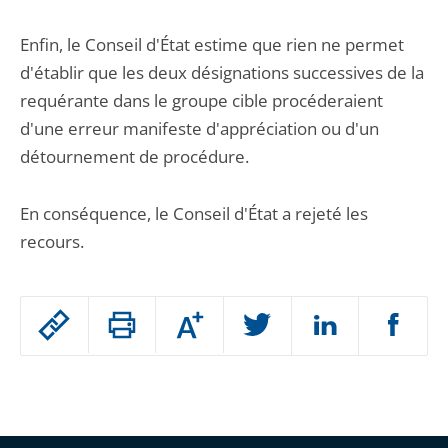
Enfin, le Conseil d'État estime que rien ne permet
d'établir que les deux désignations successives de la
requérante dans le groupe cible procéderaient
d'une erreur manifeste d'appréciation ou d'un
détournement de procédure.
En conséquence, le Conseil d'État a rejeté les
recours.
Passer
Augmenter
le
ou
réduire
partage
Passer
la
taille
de
le
de
la
l'article
partage
police