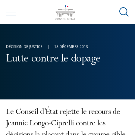
Ouvrir
Menu
la
modal
de
reche
DÉCISION DE JUSTICE
18 DÉCEMBRE 2013
Lutte contre le dopage
Le Conseil d’État rejette le recours de
Jeannie Longo-Ciprelli contre les