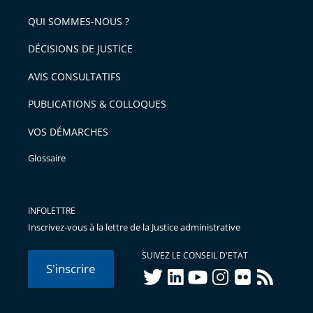
pour
de
arriver
QUI SOMMES-NOUS ?
l'article
après
pour
DÉCISIONS DE JUSTICE
arriver
AVIS CONSULTATIFS
avant
PUBLICATIONS & COLLOQUES
VOS DÉMARCHES
Glossaire
INFOLETTRE
Inscrivez-vous à la lettre de la Justice administrative
SUIVEZ LE CONSEIL D'ETAT
S'inscrire
twitter
linkedIn
youtube
instagram
flickr
rss