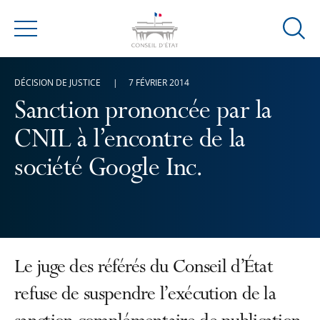
Ouvrir
Menu
la
modal
DÉCISION DE JUSTICE
7 FÉVRIER 2014
de
reche
Sanction prononcée par la
CNIL à l’encontre de la
société Google Inc.
Le juge des référés du Conseil d’État
refuse de suspendre l’exécution de la