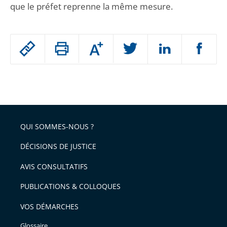
que le préfet reprenne la même mesure.
Passer
Augmenter
le
ou
réduire
partage
Passer
la
taille
de
le
de
la
l'article
partage
police
pour
de
arriver
QUI SOMMES-NOUS ?
l'article
après
pour
DÉCISIONS DE JUSTICE
arriver
AVIS CONSULTATIFS
avant
PUBLICATIONS & COLLOQUES
VOS DÉMARCHES
Glossaire