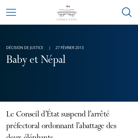
Ouvrir
Menu
la
modal
de
reche
DÉCISION DE JUSTICE
27 FÉVRIER 2013
Baby et Népal
Le Conseil d’État suspend l’arrêté
préfectoral ordonnant l’abattage des