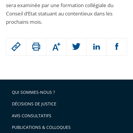
sera examinée par une formation collégiale du
Conseil d’Etat statuant au contentieux dans les
prochains mois.
Passer
Augmenter
le
ou
réduire
partage
Passer
la
taille
de
le
de
la
l'article
partage
police
pour
de
arriver
QUI SOMMES-NOUS ?
l'article
après
pour
DÉCISIONS DE JUSTICE
arriver
AVIS CONSULTATIFS
avant
PUBLICATIONS & COLLOQUES