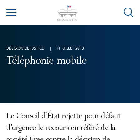
Ouvrir
Menu
la
modal
de
reche
DÉCISION DE JUSTICE
11 JUILLET 2013
Téléphonie mobile
Le Conseil d’État rejette pour défaut
d’urgence le recours en référé de la