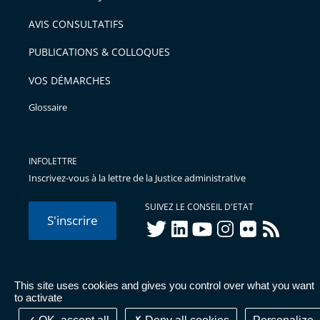
arriver
AVIS CONSULTATIFS
avant
PUBLICATIONS & COLLOQUES
VOS DÉMARCHES
Glossaire
INFOLETTRE
Inscrivez-vous à la lettre de la Justice administrative
SUIVEZ LE CONSEIL D'ETAT
S'inscrire
twitter
linkedIn
youtube
instagram
flickr
rss
This site uses cookies and gives you control over what you want
© Conseil d'État 2026 -
Mentions légales
-
Cookies
-
Données
to activate
personnelles
-
Publications administratives
-
Accessibilité :
partiellement conforme