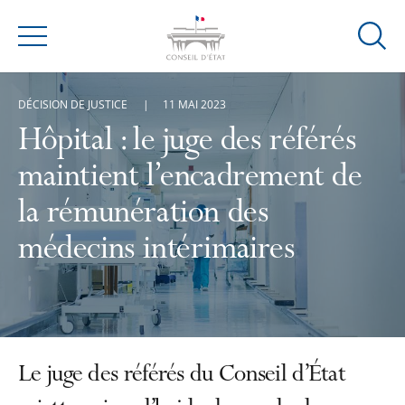
Ouvrir
Menu
la
modal
DÉCISION DE JUSTICE
11 MAI 2023
de
reche
Hôpital : le juge des référés
maintient l’encadrement de
la rémunération des
médecins intérimaires
Le juge des référés du Conseil d’État