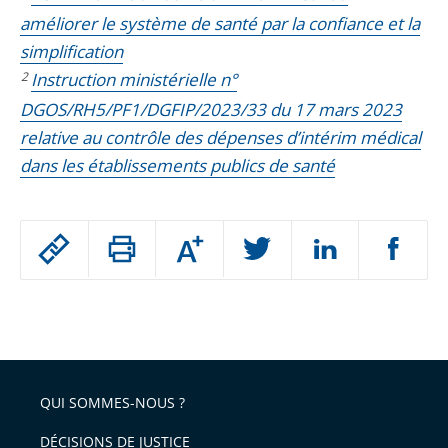
améliorer le système de santé par la confiance et la
simplification
2
Instruction ministérielle n°
DGOS/RH5/PF1/DGFIP/2023/33 du 17 mars 2023
relative au contrôle des dépenses d’intérim médical
dans les établissements publics de santé
Passer
Augmenter
le
ou
réduire
partage
Passer
la
taille
de
le
de
la
l'article
partage
police
pour
de
arriver
QUI SOMMES-NOUS ?
l'article
après
pour
DÉCISIONS DE JUSTICE