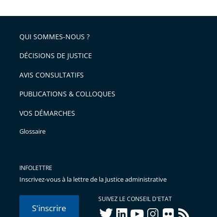
après
partage
de
QUI SOMMES-NOUS ?
l'article
pour
DÉCISIONS DE JUSTICE
arriver
AVIS CONSULTATIFS
avant
PUBLICATIONS & COLLOQUES
VOS DÉMARCHES
Glossaire
INFOLETTRE
Inscrivez-vous à la lettre de la Justice administrative
SUIVEZ LE CONSEIL D'ETAT
S'inscrire
twitter
linkedIn
youtube
instagram
flickr
rss