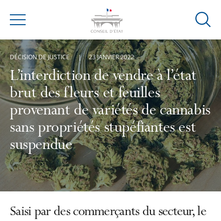
Ouvrir
Menu
la
modal
DÉCISION DE JUSTICE
23 JANVIER 2022
de
reche
L’interdiction de vendre à l’état
brut des fleurs et feuilles
provenant de variétés de cannabis
sans propriétés stupéfiantes est
suspendue
Saisi par des commerçants du secteur, le