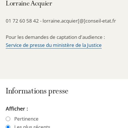
Lorraine Acquier
01 72 60 58 42 - lorraine.acquier[@]conseil-etat.fr
Pour les demandes de captation d'audience :
Service de presse du ministère de la Justice
Informations presse
Passer
Passer
Afficher :
les
les
Pertinence
filtres
filtres
Les plus récents