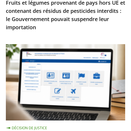
Fruits et légumes provenant de pays hors UE et
de
contenant des résidus de pesticides interdits :
pesticides
le Gouvernement pouvait suspendre leur
interdits
importation
:
le
Gouvernement
Services
pouvait
publics
suspendre
:
leur
le
importation
Conseil
d’État
enjoint
à
l’État
de
DÉCISION DE JUSTICE
garantir