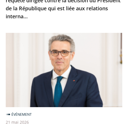
requête dirigée contre la décision du Président
la
de la République qui est liée aux relations
décision
interna...
du
Président
de
Marc
la
Guillaume
République
nouveau
qui
vice-
est
président
liée
du
aux
Conseil
relations
d’État
interna...
ÉVÉNEMENT
21 mai 2026