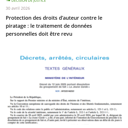
DÉCISION DE JUSTICE
de
30 avril 2026
données
Protection des droits d’auteur contre le
personnelles
piratage : le traitement de données
doit
personnelles doit être revu
être
revu
Le
Conseil
d’État
rejette
le
recours
formé
par
La
Jeune