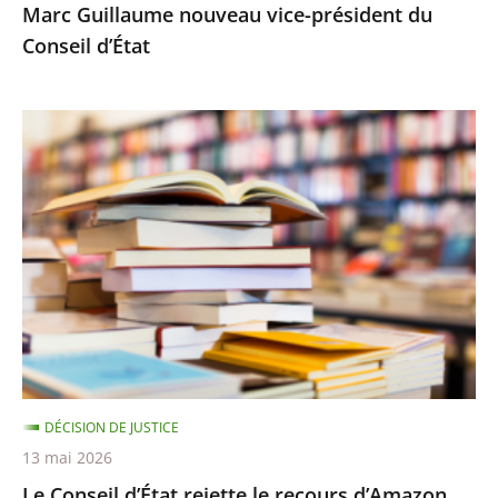
Marc Guillaume nouveau vice-président du
Conseil d’État
Le
Conseil
d’État
rejette
le
recours
d’Amazon
contre
le
montant
DÉCISION DE JUSTICE
minimal
13 mai 2026
des
Le Conseil d’État rejette le recours d’Amazon
frais