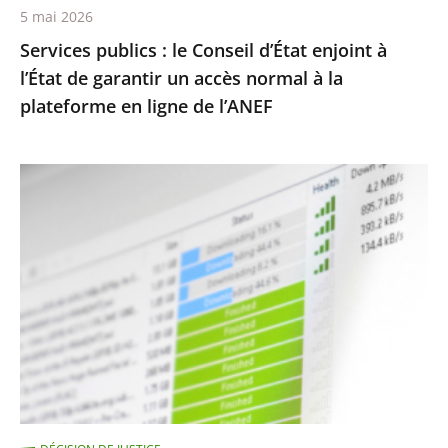
5 mai 2026
un
Services publics : le Conseil d’État enjoint à
accès
l’État de garantir un accès normal à la
normal
plateforme en ligne de l’ANEF
à
la
plateforme
Protection
en
des
ligne
droits
de
d’auteur
l’ANEF
contre
le
piratage
:
le
traitement