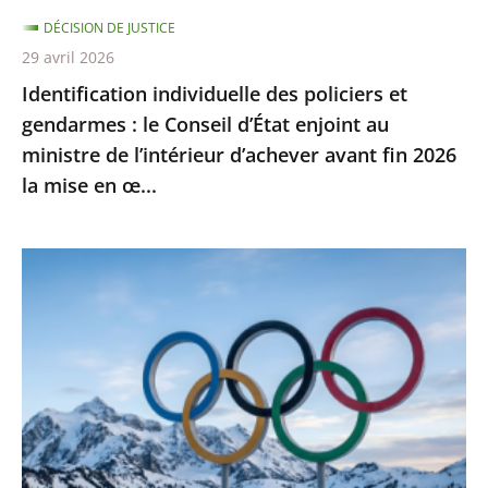
d’État
DÉCISION DE JUSTICE
enjoint
29 avril 2026
au
Identification individuelle des policiers et
ministre
gendarmes : le Conseil d’État enjoint au
de
ministre de l’intérieur d’achever avant fin 2026
l’intérieur
la mise en œ...
d’achever
avant
fin
Jeux
2026
Olympiques
la
et
mise
Paralympiques
en
de
œ...
2030
:
l’ensemble