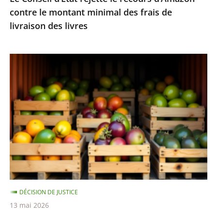
contre le montant minimal des frais de
de
livraison des livres
livraison
des
livres
Fruits
et
légumes
provenant
de
pays
hors
UE
et
contenant
DÉCISION DE JUSTICE
des
13 mai 2026
résidus