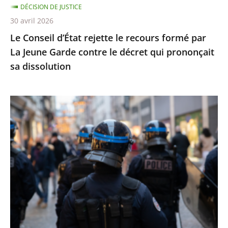
DÉCISION DE JUSTICE
Garde
30 avril 2026
contre
Le Conseil d’État rejette le recours formé par
le
La Jeune Garde contre le décret qui prononçait
décret
sa dissolution
qui
prononçait
sa
Identification
dissolution
individuelle
des
policiers
et
gendarmes
:
le
Conseil