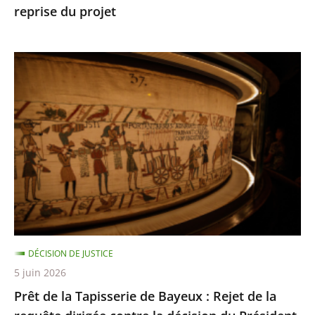
reprise du projet
Toulouse
autorisant
la
Prêt
reprise
de
du
la
projet
Tapisserie
de
Bayeux
:
Rejet
de
la
DÉCISION DE JUSTICE
requête
5 juin 2026
dirigée
Prêt de la Tapisserie de Bayeux : Rejet de la
contre