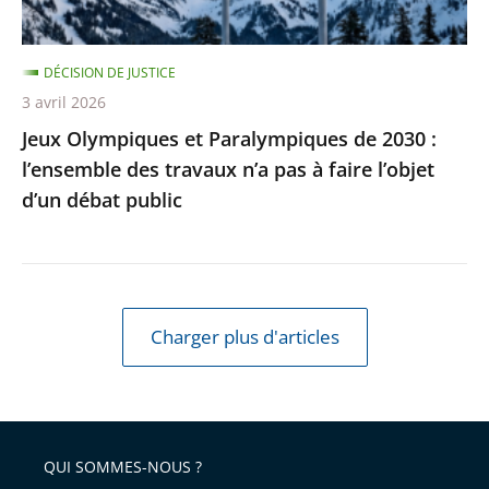
des
travaux
DÉCISION DE JUSTICE
n’a
3 avril 2026
pas
Jeux Olympiques et Paralympiques de 2030 :
à
l’ensemble des travaux n’a pas à faire l’objet
faire
d’un débat public
l’objet
d’un
débat
public
Charger plus d'articles
QUI SOMMES-NOUS ?