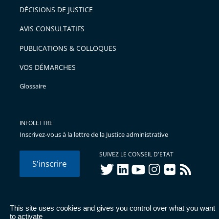
DÉCISIONS DE JUSTICE
AVIS CONSULTATIFS
PUBLICATIONS & COLLOQUES
VOS DÉMARCHES
Glossaire
INFOLETTRE
Inscrivez-vous à la lettre de la Justice administrative
SUIVEZ LE CONSEIL D'ETAT
S'inscrire
twitter
linkedIn
youtube
instagram
flickr
rss
This site uses cookies and gives you control over what you want
© Conseil d'État 2026 -
Mentions légales
-
Cookies
-
Données
to activate