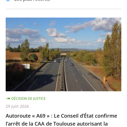
pour
pour
arriver
arriver
après
avant
Autoroute
«
A69
»
:
Le
Conseil
d’État
confirme
l’arrêt
DÉCISION DE JUSTICE
de
29 juin 2026
la
Autoroute « A69 » : Le Conseil d’État confirme
CAA
l’arrêt de la CAA de Toulouse autorisant la
de