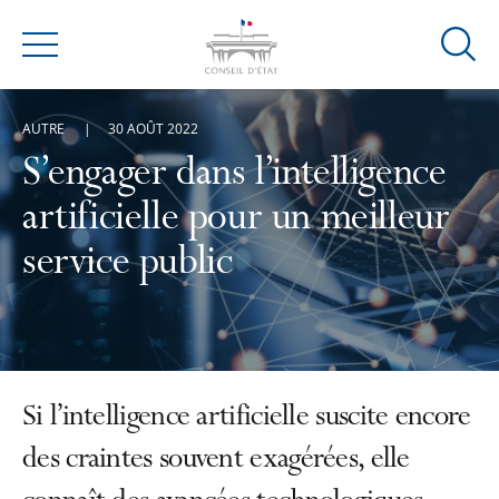
Ouvrir
Menu
la
modal
AUTRE
30 AOÛT 2022
de
reche
S’engager dans l’intelligence
artificielle pour un meilleur
service public
Si l’intelligence artificielle suscite encore
des craintes souvent exagérées, elle