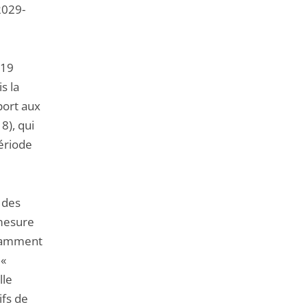
2029-
019
s la
port aux
8), qui
période
 des
 mesure
notamment
 «
lle
ifs de