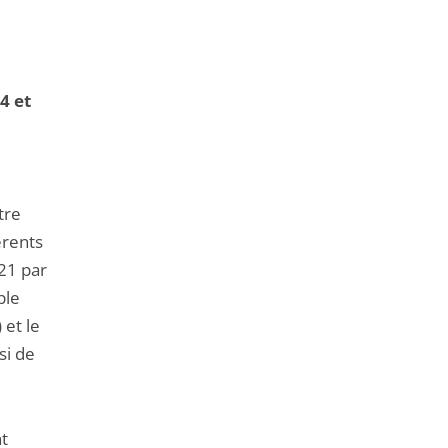
4 et
tre
érents
21 par
ble
 et le
si de
nt