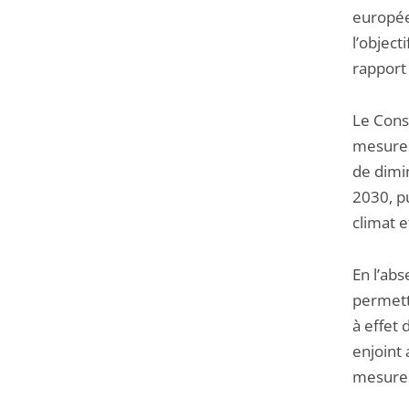
europée
l’object
rapport
Le Cons
mesures
de dimi
2030, pu
climat e
En l’ab
permett
à effet 
enjoint
mesures 