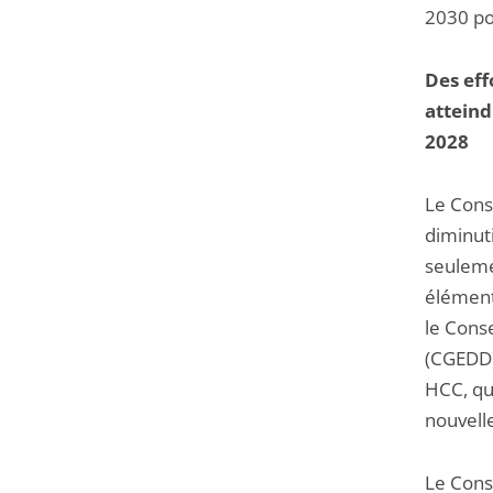
2030 po
Des eff
atteind
2028
Le Conse
diminut
seulemen
élément
le Cons
(CGEDD)
HCC, que
nouvell
Le Conse