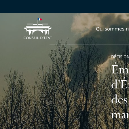
Qui sommes-n
DÉCISION
Émi
d'É
des
mar