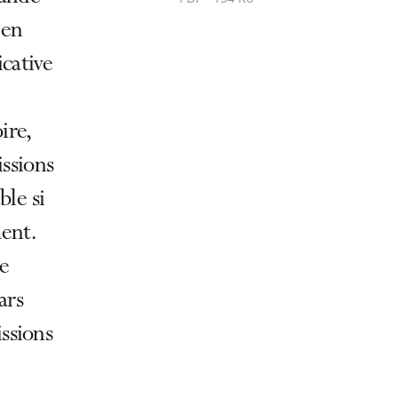
Passer
 en
le
icative
partage
de
l'article
ire,
pour
ssions
arriver
avant
ble si
ent.
de
ars
ssions