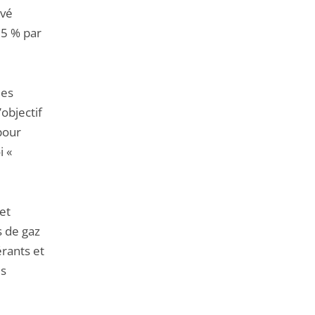
evé
55 % par
les
objectif
pour
i «
et
s de gaz
érants et
es