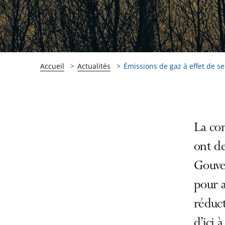
Accueil
Actualités
Émissions de gaz à effet de ser
Passer
Passer
La co
la
la
ont de
navigation
navigation
Gouve
de
de
l'article
l'article
pour a
pour
pour
réduct
arriver
arriver
d’ici 
après
avant