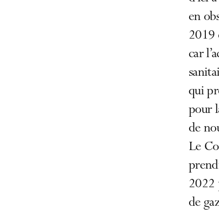
en obs
2019 e
car l’
sanita
qui p
pour l
de no
Le Co
prendr
2022 p
de gaz