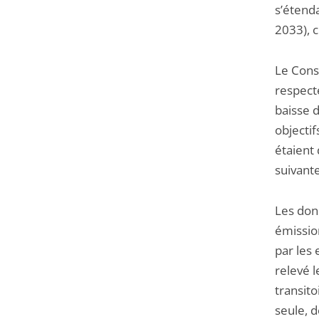
s’étend
2033), 
Le Cons
respecte
baisse 
objecti
étaient 
suivante
Les don
émissio
par les 
relevé 
transito
seule, d