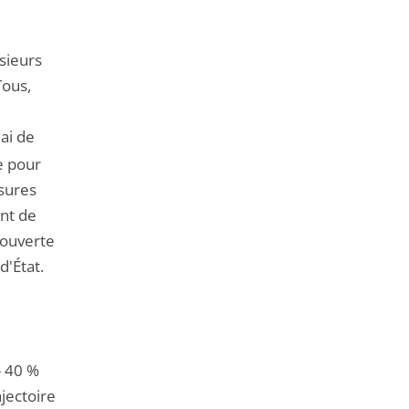
sieurs
Tous,
lai de
e pour
esures
ent de
 ouverte
d'État.
- 40 %
jectoire