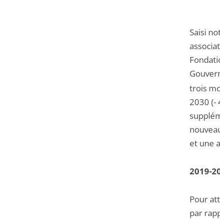
Saisi n
associa
Fondatio
Gouvern
trois mo
2030 (-
supplém
nouveau
et une a
2019-20
Pour att
par rap