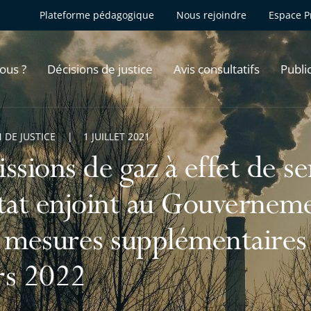
Plateforme pédagogique
Nous rejoindre
Espace P
ous ?
Décisions de justice
Avis consultatifs
Publi
 DE JUSTICE
1 JUILLET 2021
ssions de gaz à effet de se
tat enjoint au Gouvernem
 mesures supplémentaires 
s 2022