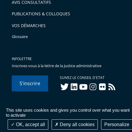
AVIS CONSULTATIFS
avant
PUBLICATIONS & COLLOQUES
VOS DÉMARCHES
Glossaire
INFOLETTRE
Inscrivez-vous à la lettre de la Justice administrative
SUIVEZ LE CONSEIL D'ETAT
S'inscrire
twitter
linkedIn
youtube
instagram
flickr
rss
This site uses cookies and gives you control over what you want
© Conseil d'État 2026 -
Mentions légales
-
Cookies
-
Données
to activate
personnelles
-
Publications administratives
-
Accessibilité :
partiellement conforme
OK, accept all
Deny all cookies
Personalize