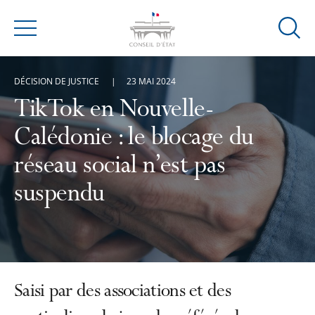
Ouvrir
Menu
la
modal
DÉCISION DE JUSTICE
23 MAI 2024
de
reche
TikTok en Nouvelle-
Calédonie : le blocage du
réseau social n’est pas
suspendu
Saisi par des associations et des