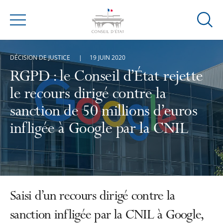
Ouvrir
Menu
la
modal
DÉCISION DE JUSTICE
19 JUIN 2020
de
reche
RGPD : le Conseil d’État rejette
le recours dirigé contre la
sanction de 50 millions d’euros
infligée à Google par la CNIL
Saisi d’un recours dirigé contre la
sanction infligée par la CNIL à Google,