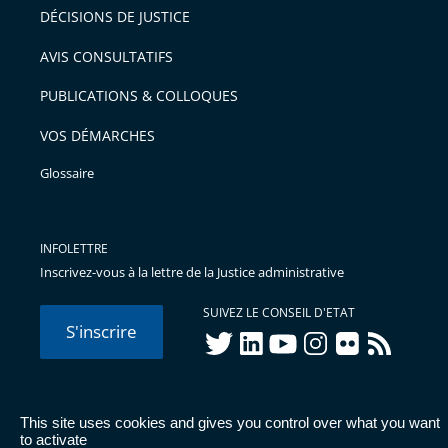
pour
DÉCISIONS DE JUSTICE
arriver
AVIS CONSULTATIFS
avant
PUBLICATIONS & COLLOQUES
VOS DÉMARCHES
Glossaire
INFOLETTRE
Inscrivez-vous à la lettre de la Justice administrative
SUIVEZ LE CONSEIL D'ETAT
S'inscrire
twitter
linkedIn
youtube
instagram
flickr
rss
This site uses cookies and gives you control over what you want
© Conseil d'État 2026 -
Mentions légales
-
Cookies
-
Données
to activate