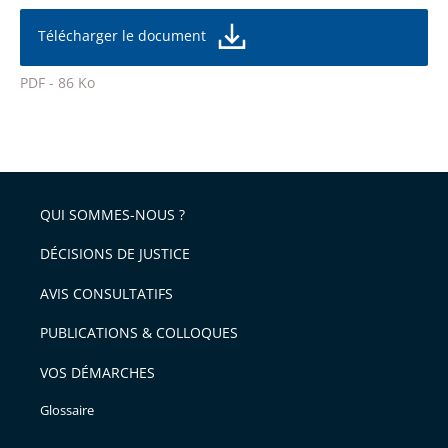
partage
la
taille
de
Télécharger le document
de
la
l'article
police
PDF - 86 Ko
pour
Passer
arriver
le
après
partage
de
QUI SOMMES-NOUS ?
l'article
pour
DÉCISIONS DE JUSTICE
arriver
AVIS CONSULTATIFS
avant
PUBLICATIONS & COLLOQUES
VOS DÉMARCHES
Glossaire