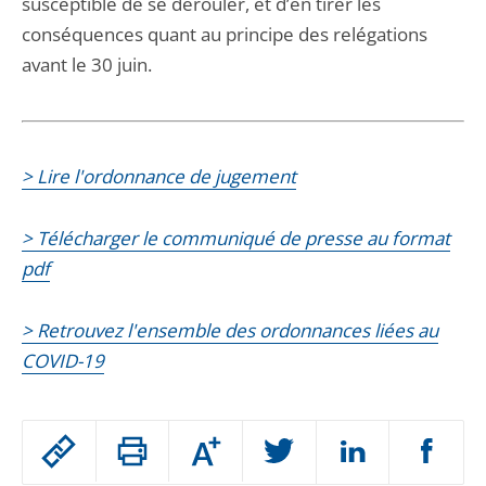
susceptible de se dérouler, et d’en tirer les
conséquences quant au principe des relégations
avant le 30 juin.
> Lire l'ordonnance de jugement
> Télécharger le communiqué de presse au format
pdf
> Retrouvez l'ensemble des ordonnances liées au
COVID-19
Passer
Augmenter
le
ou
réduire