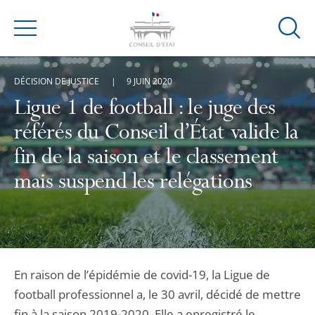
Ouvrir
Menu
la
modal
DÉCISION DE JUSTICE
9 JUIN 2020
de
reche
Ligue 1 de football : le juge des
référés du Conseil d’État valide la
fin de la saison et le classement
mais suspend les relégations
En raison de l’épidémie de covid-19, la Ligue de
football professionnel a, le 30 avril, décidé de mettre
fin à la saison 2019-2020. Elle a enregistré le