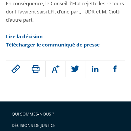
En conséquence, le Conseil d’Etat rejette les recours
dont l’avaient saisi LFI, d’une part, l’UDR et M. Ciotti,
d’autre part.
Lire la décision
Télécharger le communiqué de presse
Passer
Augmenter
le
ou
réduire
partage
Passer
la
taille
de
le
de
la
l'article
partage
police
pour
de
arriver
QUI SOMMES-NOUS ?
l'article
après
pour
DÉCISIONS DE JUSTICE
arriver