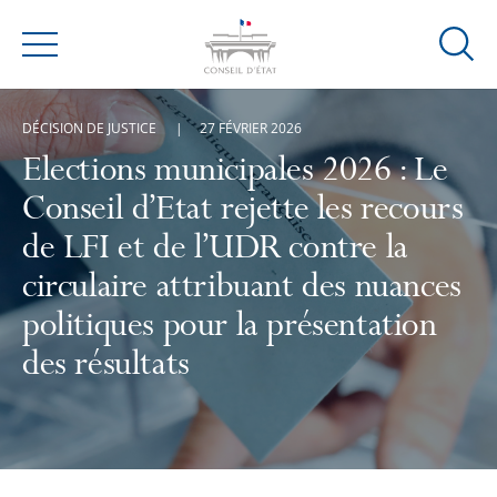
Ouvrir
Menu
la
modal
DÉCISION DE JUSTICE
27 FÉVRIER 2026
de
reche
Elections municipales 2026 : Le
Conseil d’Etat rejette les recours
de LFI et de l’UDR contre la
circulaire attribuant des nuances
politiques pour la présentation
des résultats