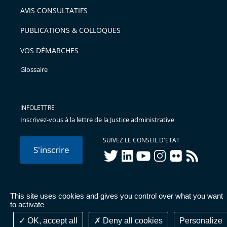
AVIS CONSULTATIFS
avant
PUBLICATIONS & COLLOQUES
VOS DÉMARCHES
Glossaire
INFOLETTRE
Inscrivez-vous à la lettre de la Justice administrative
SUIVEZ LE CONSEIL D'ETAT
S'inscrire
twitter
linkedIn
youtube
instagram
flickr
rss
This site uses cookies and gives you control over what you want
© Conseil d'État 2026 -
Mentions légales
-
Cookies
-
Données
to activate
personnelles
-
Publications administratives
-
Accessibilité :
partiellement conforme
OK, accept all
Deny all cookies
Personalize