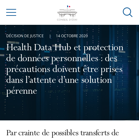
Ouvrir
Menu
la
modal
DÉCISION DE JUSTICE
14 OCTOBRE 2020
de
reche
Health Data Hub et protection
de données personnelles : des
précautions doivent être prises
dans l’attente d’une solution
pérenne
Par crainte de possibles transferts de