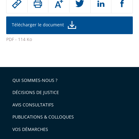
Augmenter
le
ou
réduire
partage
la
taille
de
Télécharger le document
de
la
l'article
police
PDF - 114 Ko
pour
Passer
arriver
le
après
partage
de
QUI SOMMES-NOUS ?
l'article
pour
DÉCISIONS DE JUSTICE
arriver
AVIS CONSULTATIFS
avant
PUBLICATIONS & COLLOQUES
VOS DÉMARCHES