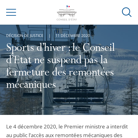
Ouvrir
Menu
la
modal
DÉCISION DE JUSTICE
11 DÉCEMBRE 2020
de
reche
Sports d’hiver : le Conseil
d’Etat ne suspend pas la
fermeture des remontées
mécaniques
Le 4 décembre 2020, le Premier ministre a interdit
au public l’accès aux remontées mécaniques des