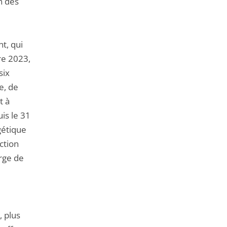
n des
t, qui
re 2023,
six
e, de
t à
is le 31
gétique
ction
rge de
, plus