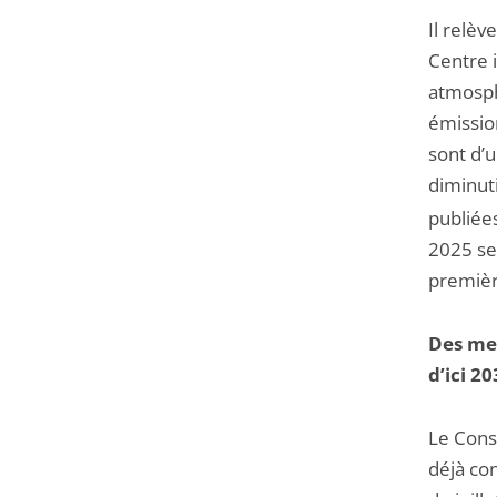
Il relè
Centre 
atmosph
émissio
sont d’u
diminut
publiée
2025 se
premièr
Des mes
d’ici 2
Le Cons
déjà con