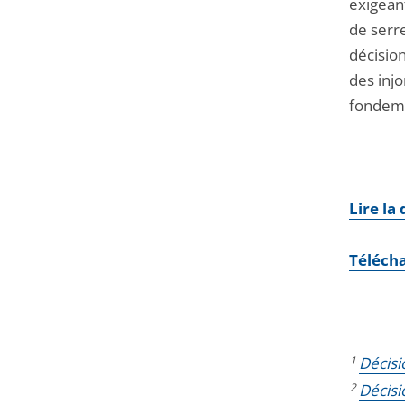
exigeant
de serr
décisio
des inj
fondeme
Lire la
Téléch
1
Décisi
2
Décisi