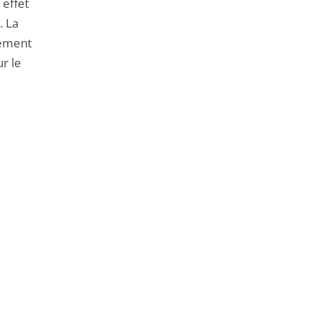
 effet
. La
nement
r le