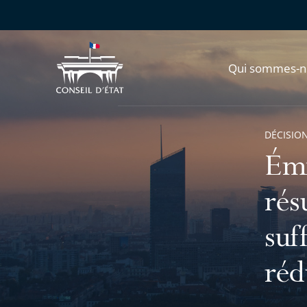
Qui sommes-n
DÉCISION
Émi
rés
suf
réd