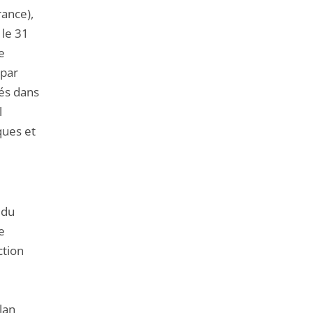
rance),
 le 31
e
 par
xés dans
l
ques et
 du
e
ction
e
lan