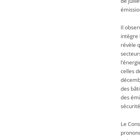
de juill
émissio
Il obser
intègre
révèle q
secteurs
l’énerg
celles 
décembr
des bâti
des émi
sécurité
Le Conse
prononce