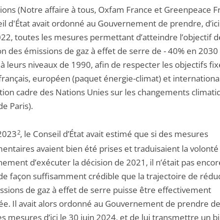
tions (Notre affaire à tous, Oxfam France et Greenpeace F
eil d'État avait ordonné au Gouvernement de prendre, d’ici
22, toutes les mesures permettant d’atteindre l’objectif d
on des émissions de gaz à effet de serre de - 40% en 2030
à leurs niveaux de 1990, afin de respecter les objectifs fi
 français, européen (paquet énergie-climat) et internationa
tion cadre des Nations Unies sur les changements climati
e Paris).
2023
2
, le Conseil d’État avait estimé que si des mesures
ntaires avaient bien été prises et traduisaient la volonté
ement d’exécuter la décision de 2021, il n’était pas encor
 de façon suffisamment crédible que la trajectoire de rédu
ssions de gaz à effet de serre puisse être effectivement
ée. Il avait alors ordonné au Gouvernement de prendre d
s mesures d’ici le 30 juin 2024, et de lui transmettre un bi