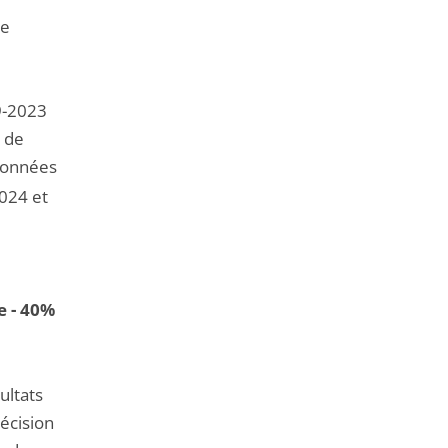
le
9-2023
e de
 données
024 et
e - 40%
ultats
décision