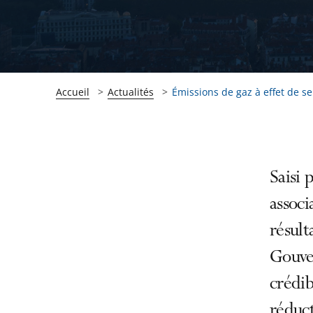
Accueil
Actualités
Émissions de gaz à effet de ser
Passer
Passer
Saisi
la
la
associ
navigation
navigation
résult
de
de
l'article
l'article
Gouve
pour
pour
crédib
arriver
arriver
réduct
après
avant