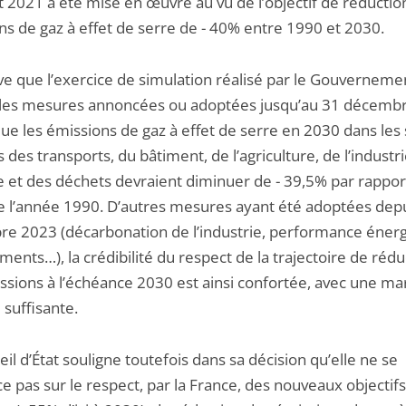
et 2021 a été mise en œuvre au vu de l’objectif de réductio
ns de gaz à effet de serre de - 40% entre 1990 et 2030.
ve que l’exercice de simulation réalisé par le Gouvernemen
 les mesures annoncées ou adoptées jusqu’au 31 décemb
ue les émissions de gaz à effet de serre en 2030 dans les 
 des transports, du bâtiment, de l’agriculture, de l’industri
ie et des déchets devraient diminuer de - 39,5% par rappor
de l’année 1990. D’autres mesures ayant été adoptées depu
e 2023 (décarbonation de l’industrie, performance éner
ments…), la crédibilité du respect de la trajectoire de rédu
ssions à l’échéance 2030 est ainsi confortée, avec une ma
 suffisante.
il d’État souligne toutefois dans sa décision qu’elle ne se
 pas sur le respect, par la France, des nouveaux objectifs