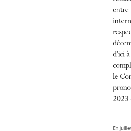
entre 
inter
respec
décem
d’ici 
compl
le Con
prono
2023 o
En juill