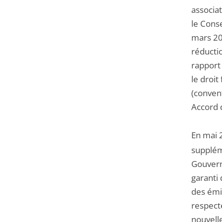
associa
le Cons
mars 20
réducti
rapport 
le droit
(conven
Accord d
En mai 
suppléme
Gouvern
garanti
des émi
respect
nouvelle