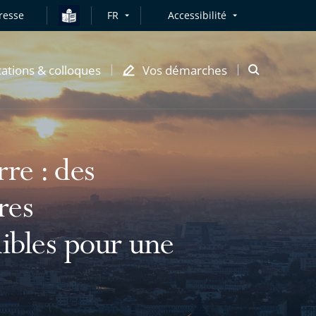
resse
FR
Accessibilité
cations & colloques
Vos démarches
Ouvrir
la
modale
de
recherche
rre : des
res
dibles pour une