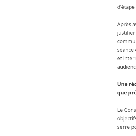
d’étape 
Après a
justifie
commune
séance o
et inter
audience
Une réd
que pré
Le Conse
objectif
serre p