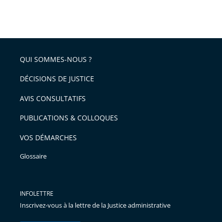
partage
Passer
la
taille
de
le
de
la
l'article
partage
police
pour
de
arriver
QUI SOMMES-NOUS ?
l'article
après
pour
DÉCISIONS DE JUSTICE
arriver
AVIS CONSULTATIFS
avant
PUBLICATIONS & COLLOQUES
VOS DÉMARCHES
Glossaire
INFOLETTRE
Inscrivez-vous à la lettre de la Justice administrative